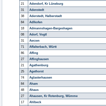
21
Adendorf, Kr Lüneburg
31
Adenstedt
38
Aderstedt, Halberstadt
84
Adlkofen
18
Admannshagen-Bargeshagen
08
Adorf, Vogtl
31
Aerzen
71
Affalterbach, Württ
86
Affing
27
Affinghausen
21
Agathenburg
25
Agethorst
74
Aglasterhausen
84
Aham
48
Ahaus
27
Ahausen, Kr Rotenburg, Wümme
17
Ahlbeck