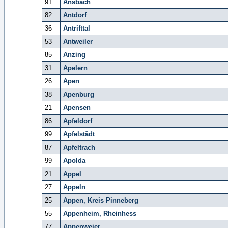
91
Ansbach
82
Antdorf
36
Antrifttal
53
Antweiler
85
Anzing
31
Apelern
26
Apen
38
Apenburg
21
Apensen
86
Apfeldorf
99
Apfelstädt
87
Apfeltrach
99
Apolda
21
Appel
27
Appeln
25
Appen, Kreis Pinneberg
55
Appenheim, Rheinhess
77
Appenweier