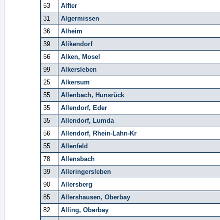
53
Alfter
31
Algermissen
36
Alheim
39
Alikendorf
56
Alken, Mosel
99
Alkersleben
25
Alkersum
55
Allenbach, Hunsrück
35
Allendorf, Eder
35
Allendorf, Lumda
56
Allendorf, Rhein-Lahn-Kr
55
Allenfeld
78
Allensbach
39
Alleringersleben
90
Allersberg
85
Allershausen, Oberbay
82
Alling, Oberbay