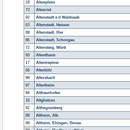
18
Altenpleen
72
Altenriet
92
Altenstadt a d Waldnaab
63
Altenstadt, Hessen
89
Altenstadt, Iller
86
Altenstadt, Schongau
72
Altensteig, Württ
93
Altenthann
17
Altentreptow
56
Alterkülz
98
Altersbach
97
Altertheim
84
Altfraunhofen
16
Altglietzen
82
Althegnenberg
89
Altheim, Alb
89
Altheim, Ehingen, Donau