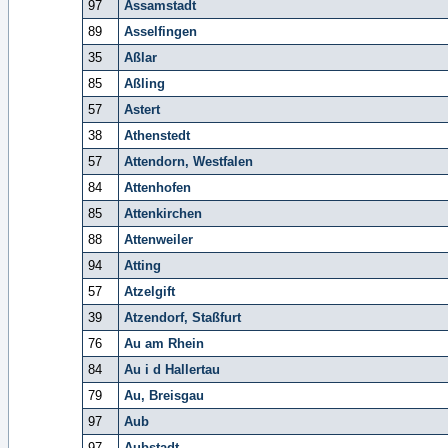
97
Assamstadt
89
Asselfingen
35
Aßlar
85
Aßling
57
Astert
38
Athenstedt
57
Attendorn, Westfalen
84
Attenhofen
85
Attenkirchen
88
Attenweiler
94
Atting
57
Atzelgift
39
Atzendorf, Staßfurt
76
Au am Rhein
84
Au i d Hallertau
79
Au, Breisgau
97
Aub
97
Aubstadt