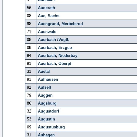
56
Auderath
08
Aue, Sachs
98
Auengrund, Merbelsrod
71
Auenwald
08
Auerbach /Vogtl.
09
Auerbach, Erzgeb
94
Auerbach, Niederbay
91
Auerbach, Oberpf
31
Auetal
93
Aufhausen
91
Aufseß
79
Auggen
86
Augsburg
32
Augustdorf
53
Augustin
09
Augustusburg
31
Auhagen