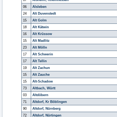
06
Alsleben
24
Alt Duvenstedt
15
Alt Golm
18
Alt Kätwin
16
Alt Krüssow
15
Alt Madlitz
23
Alt Mölln
17
Alt Schwerin
17
Alt Tellin
19
Alt Zachun
15
Alt Zauche
15
Alt-Schadow
73
Altbach, Württ
03
Altdöbern
71
Altdorf, Kr Böblingen
90
Altdorf, Nürnberg
72
Altdorf, Nürtingen