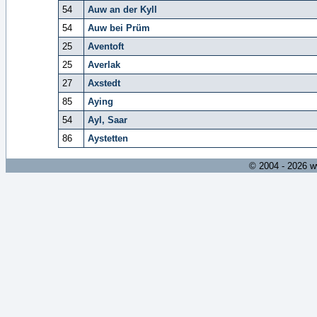
54
Auw an der Kyll
54
Auw bei Prüm
25
Aventoft
25
Averlak
27
Axstedt
85
Aying
54
Ayl, Saar
86
Aystetten
© 2004 - 2026 w