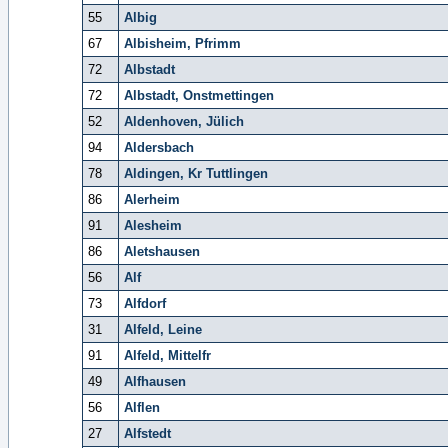
55
Albig
67
Albisheim, Pfrimm
72
Albstadt
72
Albstadt, Onstmettingen
52
Aldenhoven, Jülich
94
Aldersbach
78
Aldingen, Kr Tuttlingen
86
Alerheim
91
Alesheim
86
Aletshausen
56
Alf
73
Alfdorf
31
Alfeld, Leine
91
Alfeld, Mittelfr
49
Alfhausen
56
Alflen
27
Alfstedt