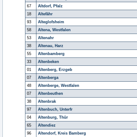
67
Altdorf, Pfalz
18
Altefähr
93
Alteglofsheim
58
Altena, Westfalen
53
Altenahr
38
Altenau, Harz
55
Altenbamberg
33
Altenbeken
01
Altenberg, Erzgeb
07
Altenberga
48
Altenberge, Westfalen
07
Altenbeuthen
38
Altenbrak
97
Altenbuch, Unterfr
04
Altenburg, Thür
65
Altendiez
96
Altendorf, Kreis Bamberg