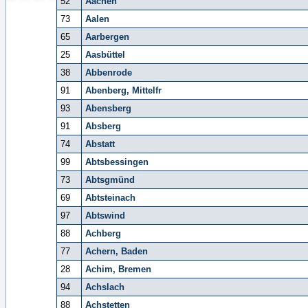
52
Aachen
73
Aalen
65
Aarbergen
25
Aasbüttel
38
Abbenrode
91
Abenberg, Mittelfr
93
Abensberg
91
Absberg
74
Abstatt
99
Abtsbessingen
73
Abtsgmünd
69
Abtsteinach
97
Abtswind
88
Achberg
77
Achern, Baden
28
Achim, Bremen
94
Achslach
88
Achstetten