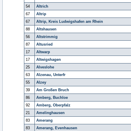
54
Altrich
67
Altrip
67
Altrip, Kreis Ludwigshafen am Rhein
88
Altshausen
56
Altstrimmig
87
Altusried
17
Altwarp
17
Altwigshagen
25
Alveslohe
63
Alzenau, Unterfr
55
Alzey
39
Am Großen Bruch
86
Amberg, Buchloe
92
Amberg, Oberpfalz
21
Amelinghausen
83
Amerang
83
Amerang, Evenhausen