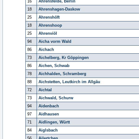
16
Ahrensfelde, Berlin
18
Ahrenshagen-Daskow
25
Ahrenshöft
18
Ahrenshoop
25
Ahrenviöl
94
Aicha vorm Wald
86
Aichach
73
Aichelberg, Kr Göppingen
86
Aichen, Schwab
78
Aichhalden, Schramberg
88
Aichstetten, Leutkirch im Allgäu
72
Aichtal
73
Aichwald, Schurw
94
Aidenbach
97
Aidhausen
71
Aidlingen, Württ
84
Aiglsbach
56
Ailertchen