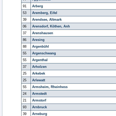
91
Arberg
53
Aremberg, Eifel
39
Arendsee, Altmark
06
Arensdorf, Köthen, Anh
37
Arenshausen
86
Aresing
88
Argenbühl
55
Argenschwang
55
Argenthal
37
Arholzen
25
Arkebek
25
Arlewatt
55
Armsheim, Rheinhess
24
Armstedt
21
Armstorf
93
Arnbruck
39
Arneburg