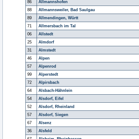
86
Allmannshofen
88
Allmannsweiler, Bad Saulgau
89
Allmendingen, Württ
71
Allmersbach im Tal
06
Allstedt
25
Almdorf
31
Almstedt
46
Alpen
57
Alpenrod
99
Alperstedt
72
Alpirsbach
64
Alsbach-Hähnlein
54
Alsdorf, Eifel
52
Alsdorf, Rheinland
57
Alsdorf, Siegen
67
Alsenz
36
Alsfeld
67
Alsheim, Rheinhessen