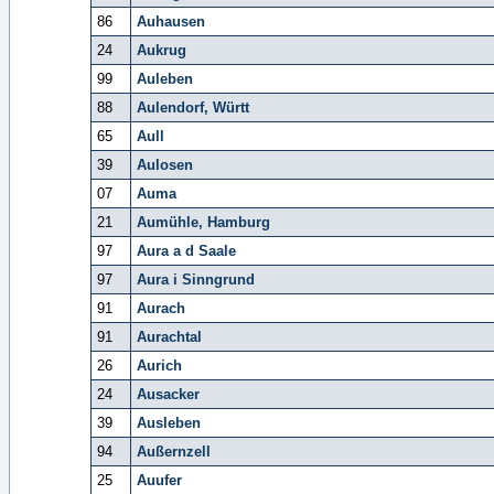
86
Auhausen
24
Aukrug
99
Auleben
88
Aulendorf, Württ
65
Aull
39
Aulosen
07
Auma
21
Aumühle, Hamburg
97
Aura a d Saale
97
Aura i Sinngrund
91
Aurach
91
Aurachtal
26
Aurich
24
Ausacker
39
Ausleben
94
Außernzell
25
Auufer