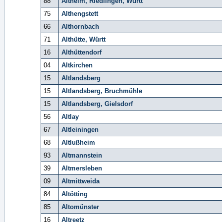
88
Altheim, Riedlingen, Württ
75
Althengstett
66
Althornbach
71
Althütte, Württ
16
Althüttendorf
04
Altkirchen
15
Altlandsberg
15
Altlandsberg, Bruchmühle
15
Altlandsberg, Gielsdorf
56
Altlay
67
Altleiningen
68
Altlußheim
93
Altmannstein
39
Altmersleben
09
Altmittweida
84
Altötting
85
Altomünster
16
Altreetz