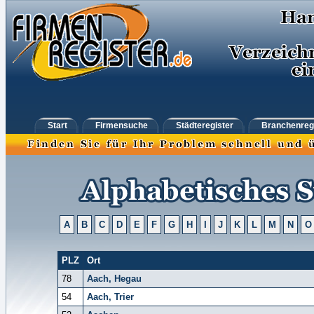
Start
Firmensuche
Städteregister
Branchenreg
A
B
C
D
E
F
G
H
I
J
K
L
M
N
O
PLZ
Ort
78
Aach, Hegau
54
Aach, Trier