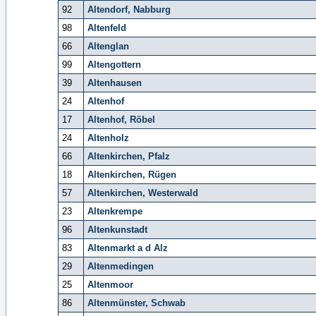
92
Altendorf, Nabburg
98
Altenfeld
66
Altenglan
99
Altengottern
39
Altenhausen
24
Altenhof
17
Altenhof, Röbel
24
Altenholz
66
Altenkirchen, Pfalz
18
Altenkirchen, Rügen
57
Altenkirchen, Westerwald
23
Altenkrempe
96
Altenkunstadt
83
Altenmarkt a d Alz
29
Altenmedingen
25
Altenmoor
86
Altenmünster, Schwab