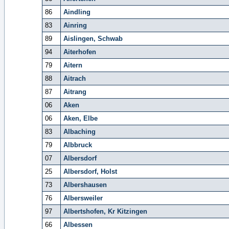
86
Aindling
83
Ainring
89
Aislingen, Schwab
94
Aiterhofen
79
Aitern
88
Aitrach
87
Aitrang
06
Aken
06
Aken, Elbe
83
Albaching
79
Albbruck
07
Albersdorf
25
Albersdorf, Holst
73
Albershausen
76
Albersweiler
97
Albertshofen, Kr Kitzingen
66
Albessen