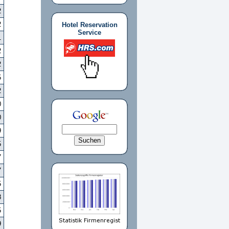
2
2
Hotel Reservation
Service
1
2
2
5
2
0
0
9
5
7
7
5
8
5
9