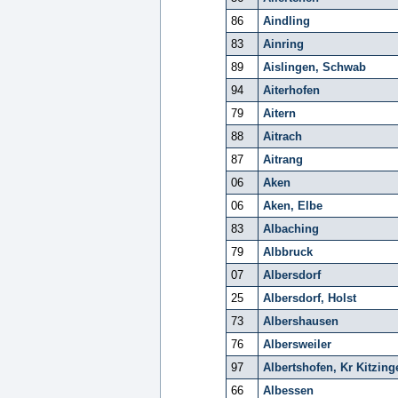
86
Aindling
83
Ainring
89
Aislingen, Schwab
94
Aiterhofen
79
Aitern
88
Aitrach
87
Aitrang
06
Aken
06
Aken, Elbe
83
Albaching
79
Albbruck
07
Albersdorf
25
Albersdorf, Holst
73
Albershausen
76
Albersweiler
97
Albertshofen, Kr Kitzing
66
Albessen