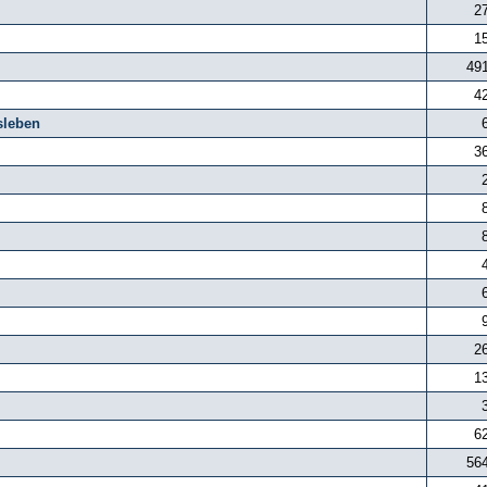
2
1
49
4
sleben
3
2
1
6
56