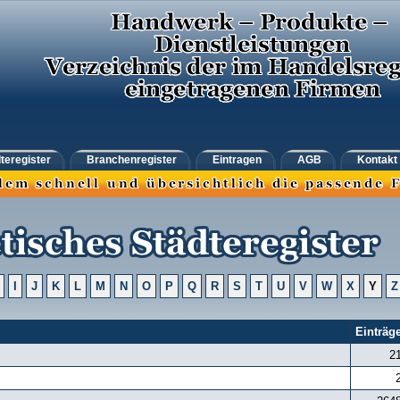
teregister
Branchenregister
Eintragen
AGB
Kontakt
I
J
K
L
M
N
O
P
Q
R
S
T
U
V
W
X
Y
Z
Einträg
2