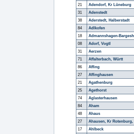
21
Adendorf, Kr Lüneburg
31
Adenstedt
38
Aderstedt, Halberstadt
84
Adlkofen
18
Admannshagen-Bargesh
08
Adorf, Vogtl
31
Aerzen
71
Affalterbach, Württ
86
Affing
27
Affinghausen
21
Agathenburg
25
Agethorst
74
Aglasterhausen
84
Aham
48
Ahaus
27
Ahausen, Kr Rotenbur
17
Ahlbeck