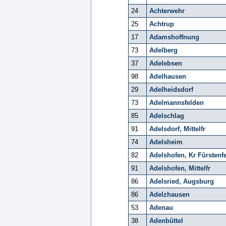
24
Achterwehr
25
Achtrup
17
Adamshoffnung
73
Adelberg
37
Adelebsen
98
Adelhausen
29
Adelheidsdorf
73
Adelmannsfelden
85
Adelschlag
91
Adelsdorf, Mittelfr
74
Adelsheim
82
Adelshofen, Kr Fürstenf
91
Adelshofen, Mittelfr
86
Adelsried, Augsburg
86
Adelzhausen
53
Adenau
38
Adenbüttel