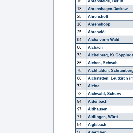
16
Ahrensfelde, Berlin
18
Ahrenshagen-Daskow
25
Ahrenshöft
18
Ahrenshoop
25
Ahrenviöl
94
Aicha vorm Wald
86
Aichach
73
Aichelberg, Kr Göpping
86
Aichen, Schwab
78
Aichhalden, Schramber
88
Aichstetten, Leutkirch i
72
Aichtal
73
Aichwald, Schurw
94
Aidenbach
97
Aidhausen
71
Aidlingen, Württ
84
Aiglsbach
56
Ailertchen