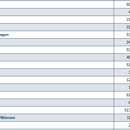
6
2
2
agen
5
2
5
4
5
1
6
51
g, Wümme
1