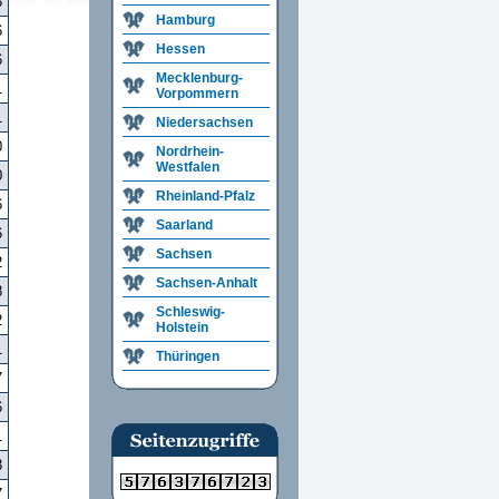
8
Hamburg
6
Hessen
6
Mecklenburg-
1
Vorpommern
1
Niedersachsen
0
Nordrhein-
Westfalen
0
Rheinland-Pfalz
6
Saarland
6
Sachsen
2
Sachsen-Anhalt
8
Schleswig-
2
Holstein
1
Thüringen
7
6
1
8
7