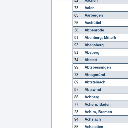
52
Aachen
73
Aalen
65
Aarbergen
25
Aasbüttel
38
Abbenrode
91
Abenberg, Mittelfr
93
Abensberg
91
Absberg
74
Abstatt
99
Abtsbessingen
73
Abtsgmünd
69
Abtsteinach
97
Abtswind
88
Achberg
77
Achern, Baden
28
Achim, Bremen
94
Achslach
88
Achstetten