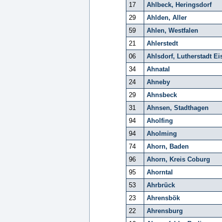
17
Ahlbeck, Heringsdorf
29
Ahlden, Aller
59
Ahlen, Westfalen
21
Ahlerstedt
06
Ahlsdorf, Lutherstadt Ei
34
Ahnatal
24
Ahneby
29
Ahnsbeck
31
Ahnsen, Stadthagen
94
Aholfing
94
Aholming
74
Ahorn, Baden
96
Ahorn, Kreis Coburg
95
Ahorntal
53
Ahrbrück
23
Ahrensbök
22
Ahrensburg