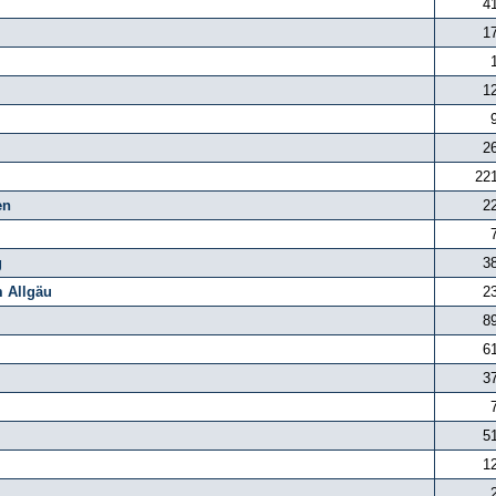
4
1
1
2
22
en
2
g
3
m Allgäu
2
8
6
3
5
1