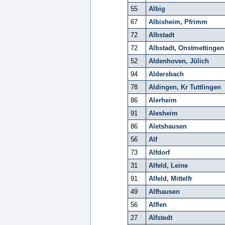
55
Albig
67
Albisheim, Pfrimm
72
Albstadt
72
Albstadt, Onstmettingen
52
Aldenhoven, Jülich
94
Aldersbach
78
Aldingen, Kr Tuttlingen
86
Alerheim
91
Alesheim
86
Aletshausen
56
Alf
73
Alfdorf
31
Alfeld, Leine
91
Alfeld, Mittelfr
49
Alfhausen
56
Alflen
27
Alfstedt