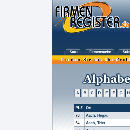
Start
Firmensuche
Städ
A
B
C
D
E
F
G
H
PLZ
Ort
78
Aach, Hegau
54
Aach, Trier