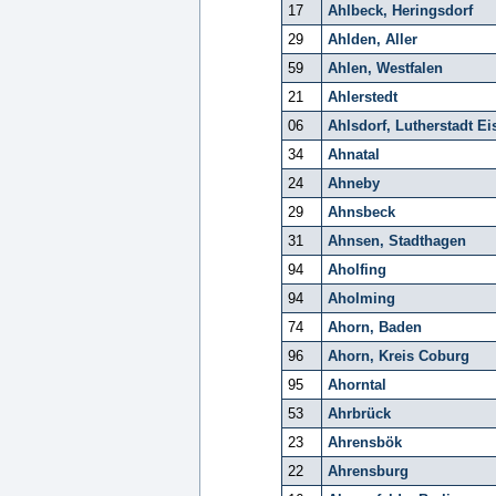
17
Ahlbeck, Heringsdorf
29
Ahlden, Aller
59
Ahlen, Westfalen
21
Ahlerstedt
06
Ahlsdorf, Lutherstadt Ei
34
Ahnatal
24
Ahneby
29
Ahnsbeck
31
Ahnsen, Stadthagen
94
Aholfing
94
Aholming
74
Ahorn, Baden
96
Ahorn, Kreis Coburg
95
Ahorntal
53
Ahrbrück
23
Ahrensbök
22
Ahrensburg