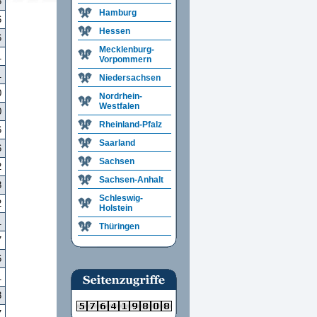
8
Hamburg
6
Hessen
6
Mecklenburg-
1
Vorpommern
1
Niedersachsen
0
Nordrhein-
Westfalen
0
Rheinland-Pfalz
6
Saarland
6
Sachsen
2
Sachsen-Anhalt
8
Schleswig-
2
Holstein
1
Thüringen
7
6
1
8
7