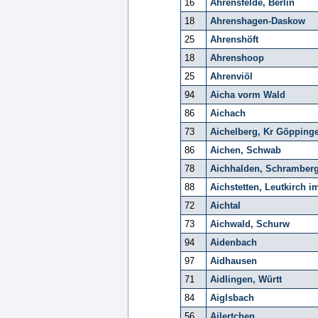
16
Ahrensfelde, Berlin
18
Ahrenshagen-Daskow
25
Ahrenshöft
18
Ahrenshoop
25
Ahrenviöl
94
Aicha vorm Wald
86
Aichach
73
Aichelberg, Kr Göpping
86
Aichen, Schwab
78
Aichhalden, Schramber
88
Aichstetten, Leutkirch i
72
Aichtal
73
Aichwald, Schurw
94
Aidenbach
97
Aidhausen
71
Aidlingen, Württ
84
Aiglsbach
56
Ailertchen