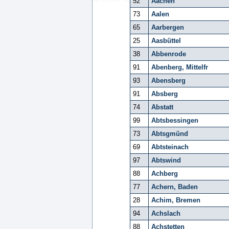
52
Aachen
73
Aalen
65
Aarbergen
25
Aasbüttel
38
Abbenrode
91
Abenberg, Mittelfr
93
Abensberg
91
Absberg
74
Abstatt
99
Abtsbessingen
73
Abtsgmünd
69
Abtsteinach
97
Abtswind
88
Achberg
77
Achern, Baden
28
Achim, Bremen
94
Achslach
88
Achstetten