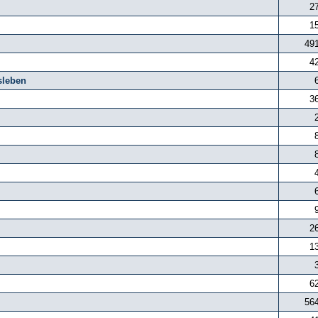
2
1
49
4
sleben
3
2
1
6
56