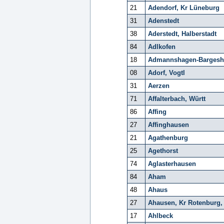
21
Adendorf, Kr Lüneburg
31
Adenstedt
38
Aderstedt, Halberstadt
84
Adlkofen
18
Admannshagen-Bargesh
08
Adorf, Vogtl
31
Aerzen
71
Affalterbach, Württ
86
Affing
27
Affinghausen
21
Agathenburg
25
Agethorst
74
Aglasterhausen
84
Aham
48
Ahaus
27
Ahausen, Kr Rotenbur
17
Ahlbeck