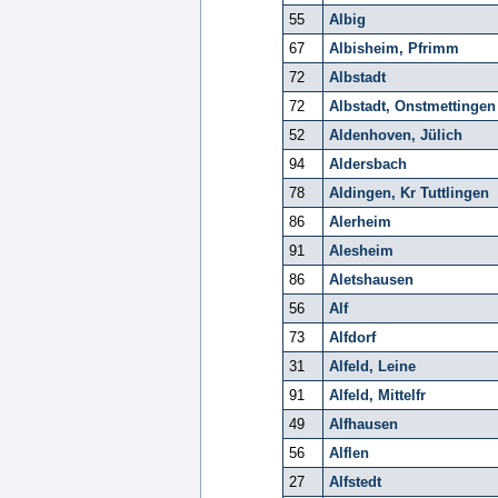
55
Albig
67
Albisheim, Pfrimm
72
Albstadt
72
Albstadt, Onstmettingen
52
Aldenhoven, Jülich
94
Aldersbach
78
Aldingen, Kr Tuttlingen
86
Alerheim
91
Alesheim
86
Aletshausen
56
Alf
73
Alfdorf
31
Alfeld, Leine
91
Alfeld, Mittelfr
49
Alfhausen
56
Alflen
27
Alfstedt