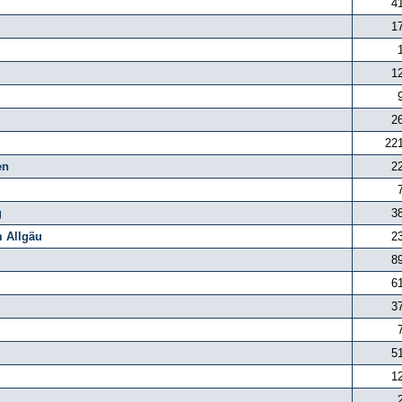
4
1
1
2
22
en
2
g
3
m Allgäu
2
8
6
3
5
1