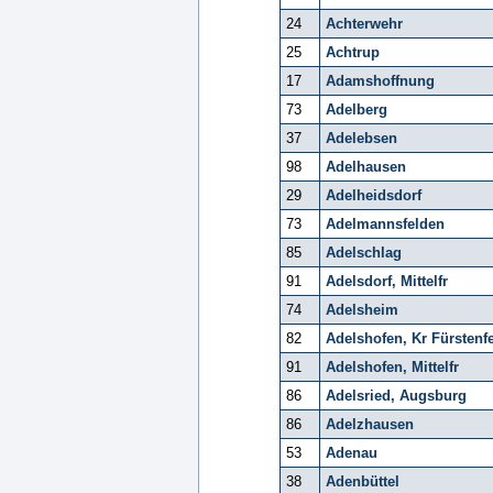
24
Achterwehr
25
Achtrup
17
Adamshoffnung
73
Adelberg
37
Adelebsen
98
Adelhausen
29
Adelheidsdorf
73
Adelmannsfelden
85
Adelschlag
91
Adelsdorf, Mittelfr
74
Adelsheim
82
Adelshofen, Kr Fürstenf
91
Adelshofen, Mittelfr
86
Adelsried, Augsburg
86
Adelzhausen
53
Adenau
38
Adenbüttel