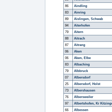
86
Aindling
83
Ainring
89
Aislingen, Schwab
94
Aiterhofen
79
Aitern
88
Aitrach
87
Aitrang
06
Aken
06
Aken, Elbe
83
Albaching
79
Albbruck
07
Albersdorf
25
Albersdorf, Holst
73
Albershausen
76
Albersweiler
97
Albertshofen, Kr Kitzing
66
Albessen