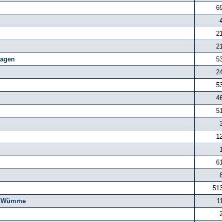
6
2
2
agen
5
2
5
4
5
1
6
51
g, Wümme
1