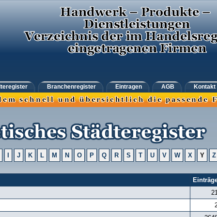
teregister
Branchenregister
Eintragen
AGB
Kontakt
I
J
K
L
M
N
O
P
Q
R
S
T
U
V
W
X
Y
Z
Einträg
2