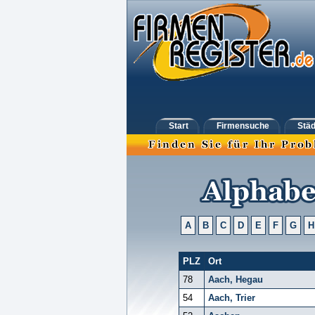
Start
Firmensuche
Städ
A
B
C
D
E
F
G
H
PLZ
Ort
78
Aach, Hegau
54
Aach, Trier