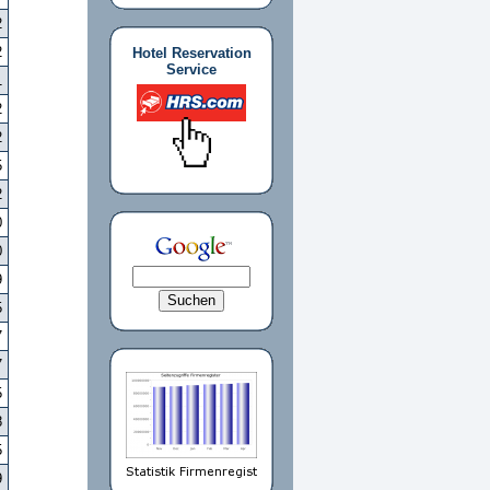
2
2
Hotel Reservation
Service
1
2
2
5
2
0
0
9
5
7
7
5
8
5
9