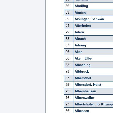
86
Aindling
83
Ainring
89
Aislingen, Schwab
94
Aiterhofen
79
Aitern
88
Aitrach
87
Aitrang
06
Aken
06
Aken, Elbe
83
Albaching
79
Albbruck
07
Albersdorf
25
Albersdorf, Holst
73
Albershausen
76
Albersweiler
97
Albertshofen, Kr Kitzing
66
Albessen