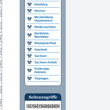
8
Hamburg
6
Hessen
6
Mecklenburg-
1
Vorpommern
1
Niedersachsen
0
Nordrhein-
Westfalen
0
Rheinland-Pfalz
6
Saarland
6
Sachsen
2
Sachsen-Anhalt
8
Schleswig-
2
Holstein
1
Thüringen
7
6
1
8
7