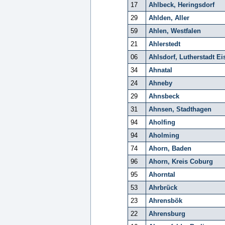
17
Ahlbeck, Heringsdorf
29
Ahlden, Aller
59
Ahlen, Westfalen
21
Ahlerstedt
06
Ahlsdorf, Lutherstadt Ei
34
Ahnatal
24
Ahneby
29
Ahnsbeck
31
Ahnsen, Stadthagen
94
Aholfing
94
Aholming
74
Ahorn, Baden
96
Ahorn, Kreis Coburg
95
Ahorntal
53
Ahrbrück
23
Ahrensbök
22
Ahrensburg