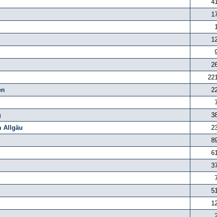
4
1
1
2
22
en
2
g
3
m Allgäu
2
8
6
3
5
1