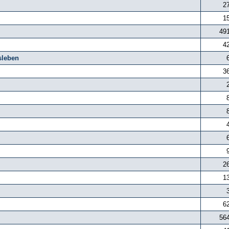
2
1
49
4
sleben
3
2
1
6
56