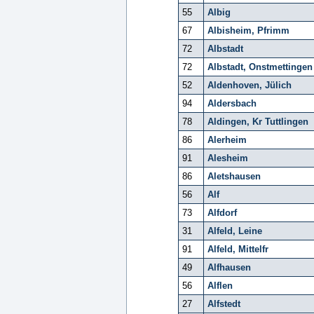
55
Albig
67
Albisheim, Pfrimm
72
Albstadt
72
Albstadt, Onstmettingen
52
Aldenhoven, Jülich
94
Aldersbach
78
Aldingen, Kr Tuttlingen
86
Alerheim
91
Alesheim
86
Aletshausen
56
Alf
73
Alfdorf
31
Alfeld, Leine
91
Alfeld, Mittelfr
49
Alfhausen
56
Alflen
27
Alfstedt