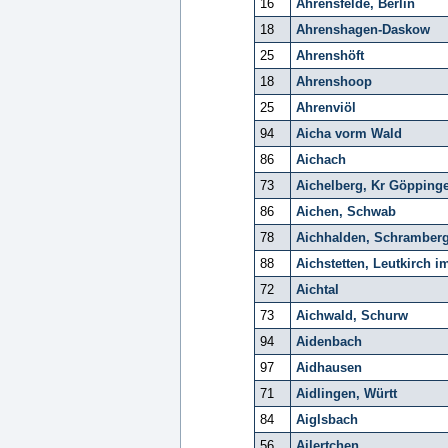
16
Ahrensfelde, Berlin
18
Ahrenshagen-Daskow
25
Ahrenshöft
18
Ahrenshoop
25
Ahrenviöl
94
Aicha vorm Wald
86
Aichach
73
Aichelberg, Kr Göpping
86
Aichen, Schwab
78
Aichhalden, Schramber
88
Aichstetten, Leutkirch i
72
Aichtal
73
Aichwald, Schurw
94
Aidenbach
97
Aidhausen
71
Aidlingen, Württ
84
Aiglsbach
56
Ailertchen