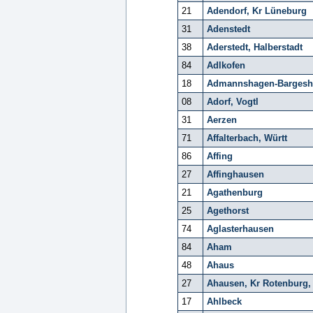
21
Adendorf, Kr Lüneburg
31
Adenstedt
38
Aderstedt, Halberstadt
84
Adlkofen
18
Admannshagen-Bargesh
08
Adorf, Vogtl
31
Aerzen
71
Affalterbach, Württ
86
Affing
27
Affinghausen
21
Agathenburg
25
Agethorst
74
Aglasterhausen
84
Aham
48
Ahaus
27
Ahausen, Kr Rotenbur
17
Ahlbeck