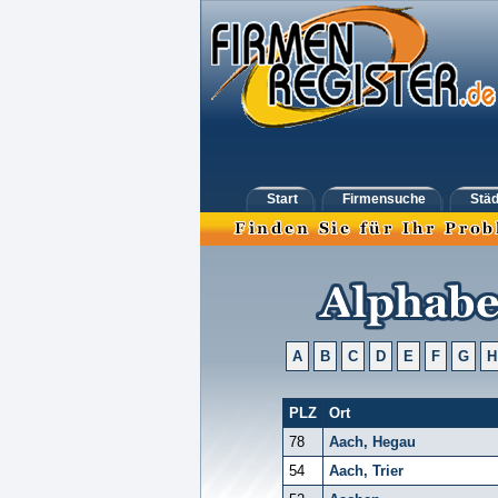
Start
Firmensuche
Städ
A
B
C
D
E
F
G
H
PLZ
Ort
78
Aach, Hegau
54
Aach, Trier