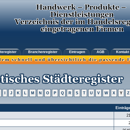
teregister
Branchenregister
Eintragen
AGB
Kontakt
I
J
K
L
M
N
O
P
Q
R
S
T
U
V
W
X
Y
Z
Einträg
2