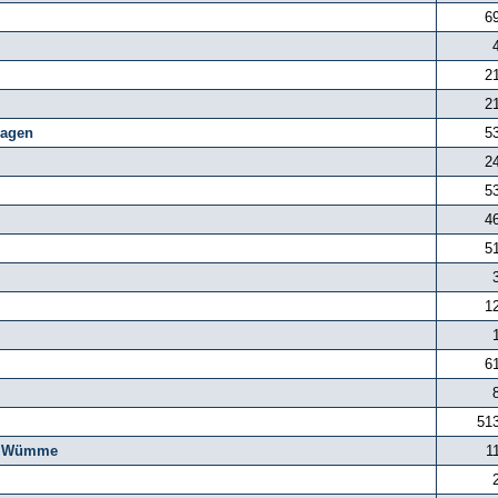
6
2
2
agen
5
2
5
4
5
1
6
51
g, Wümme
1