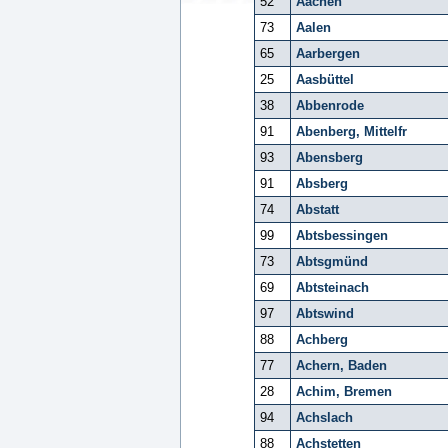
52
Aachen
73
Aalen
65
Aarbergen
25
Aasbüttel
38
Abbenrode
91
Abenberg, Mittelfr
93
Abensberg
91
Absberg
74
Abstatt
99
Abtsbessingen
73
Abtsgmünd
69
Abtsteinach
97
Abtswind
88
Achberg
77
Achern, Baden
28
Achim, Bremen
94
Achslach
88
Achstetten