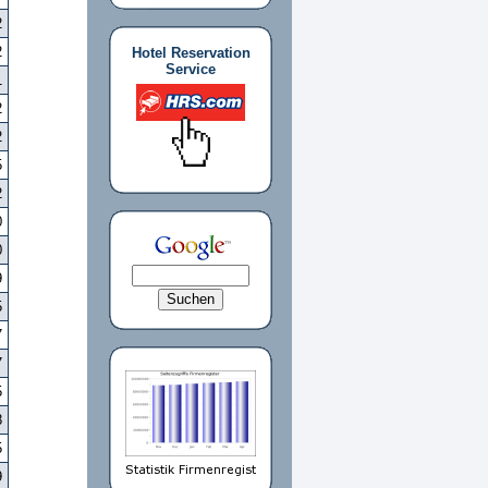
2
2
Hotel Reservation
Service
1
2
2
5
2
0
0
9
5
7
7
5
8
5
9