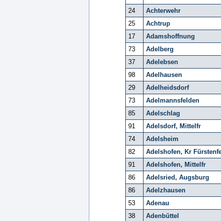
24
Achterwehr
25
Achtrup
17
Adamshoffnung
73
Adelberg
37
Adelebsen
98
Adelhausen
29
Adelheidsdorf
73
Adelmannsfelden
85
Adelschlag
91
Adelsdorf, Mittelfr
74
Adelsheim
82
Adelshofen, Kr Fürstenf
91
Adelshofen, Mittelfr
86
Adelsried, Augsburg
86
Adelzhausen
53
Adenau
38
Adenbüttel