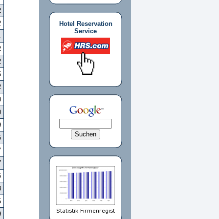
2
2
Hotel Reservation
Service
1
2
2
5
2
0
0
9
5
7
7
5
8
5
9