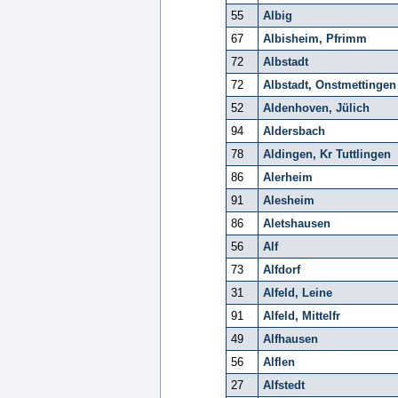
55
Albig
67
Albisheim, Pfrimm
72
Albstadt
72
Albstadt, Onstmettingen
52
Aldenhoven, Jülich
94
Aldersbach
78
Aldingen, Kr Tuttlingen
86
Alerheim
91
Alesheim
86
Aletshausen
56
Alf
73
Alfdorf
31
Alfeld, Leine
91
Alfeld, Mittelfr
49
Alfhausen
56
Alflen
27
Alfstedt