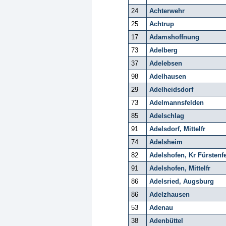
24
Achterwehr
25
Achtrup
17
Adamshoffnung
73
Adelberg
37
Adelebsen
98
Adelhausen
29
Adelheidsdorf
73
Adelmannsfelden
85
Adelschlag
91
Adelsdorf, Mittelfr
74
Adelsheim
82
Adelshofen, Kr Fürstenf
91
Adelshofen, Mittelfr
86
Adelsried, Augsburg
86
Adelzhausen
53
Adenau
38
Adenbüttel