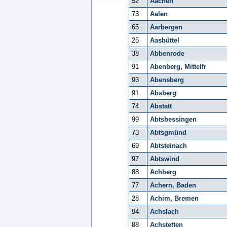
52
Aachen
73
Aalen
65
Aarbergen
25
Aasbüttel
38
Abbenrode
91
Abenberg, Mittelfr
93
Abensberg
91
Absberg
74
Abstatt
99
Abtsbessingen
73
Abtsgmünd
69
Abtsteinach
97
Abtswind
88
Achberg
77
Achern, Baden
28
Achim, Bremen
94
Achslach
88
Achstetten