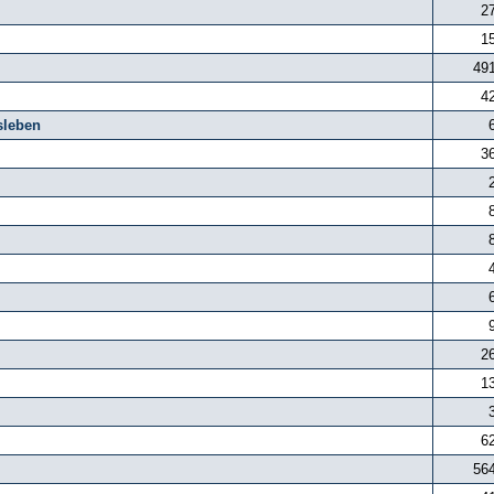
2
1
49
4
sleben
3
2
1
6
56