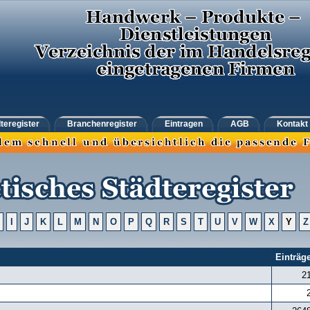
teregister
Branchenregister
Eintragen
AGB
Kontakt
I
J
K
L
M
N
O
P
Q
R
S
T
U
V
W
X
Y
Z
Einträg
2