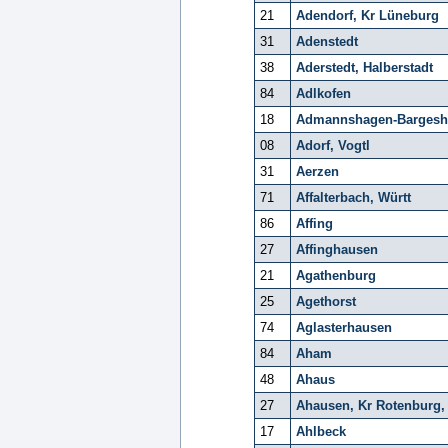
21
Adendorf, Kr Lüneburg
31
Adenstedt
38
Aderstedt, Halberstadt
84
Adlkofen
18
Admannshagen-Bargesh
08
Adorf, Vogtl
31
Aerzen
71
Affalterbach, Württ
86
Affing
27
Affinghausen
21
Agathenburg
25
Agethorst
74
Aglasterhausen
84
Aham
48
Ahaus
27
Ahausen, Kr Rotenbur
17
Ahlbeck