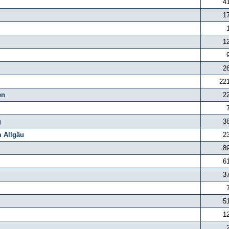
4
1
1
2
22
en
2
g
3
m Allgäu
2
8
6
3
5
1