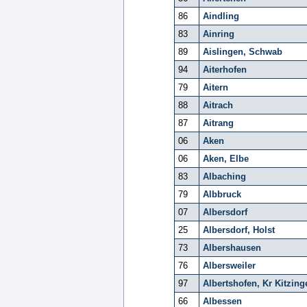
86
Aindling
83
Ainring
89
Aislingen, Schwab
94
Aiterhofen
79
Aitern
88
Aitrach
87
Aitrang
06
Aken
06
Aken, Elbe
83
Albaching
79
Albbruck
07
Albersdorf
25
Albersdorf, Holst
73
Albershausen
76
Albersweiler
97
Albertshofen, Kr Kitzing
66
Albessen