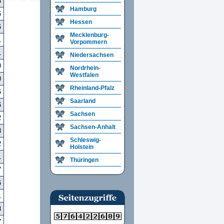
8
Hamburg
6
Hessen
6
Mecklenburg-
1
Vorpommern
1
Niedersachsen
0
Nordrhein-
Westfalen
0
Rheinland-Pfalz
6
Saarland
6
Sachsen
2
Sachsen-Anhalt
8
Schleswig-
2
Holstein
1
Thüringen
7
6
1
8
7