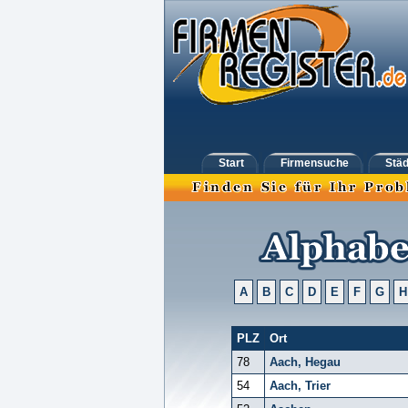
Start
Firmensuche
Städ
A
B
C
D
E
F
G
H
PLZ
Ort
78
Aach, Hegau
54
Aach, Trier