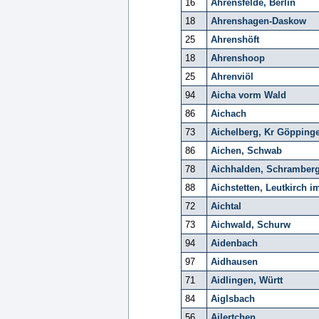
16
Ahrensfelde, Berlin
18
Ahrenshagen-Daskow
25
Ahrenshöft
18
Ahrenshoop
25
Ahrenviöl
94
Aicha vorm Wald
86
Aichach
73
Aichelberg, Kr Göpping
86
Aichen, Schwab
78
Aichhalden, Schramber
88
Aichstetten, Leutkirch i
72
Aichtal
73
Aichwald, Schurw
94
Aidenbach
97
Aidhausen
71
Aidlingen, Württ
84
Aiglsbach
56
Ailertchen