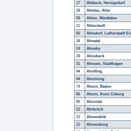
17
Ahlbeck, Heringsdorf
29
Ahlden, Aller
59
Ahlen, Westfalen
21
Ahlerstedt
06
Ahlsdorf, Lutherstadt Ei
34
Ahnatal
24
Ahneby
29
Ahnsbeck
31
Ahnsen, Stadthagen
94
Aholfing
94
Aholming
74
Ahorn, Baden
96
Ahorn, Kreis Coburg
95
Ahorntal
53
Ahrbrück
23
Ahrensbök
22
Ahrensburg