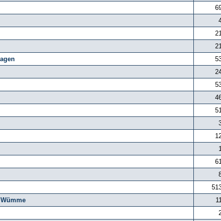
6
2
2
agen
5
2
5
4
5
1
6
51
g, Wümme
1