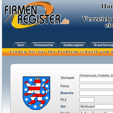
Start
Firmensuche
Städteregister
Branchenreg
(Firmensuche, Produkte, Di
Stichwort
Firma
Branche
PLZ
Ort