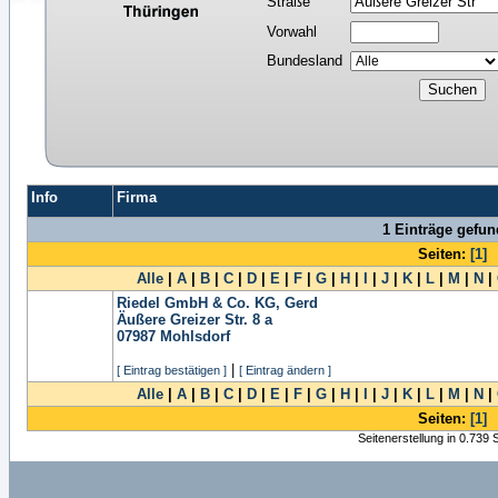
Straße
Vorwahl
Bundesland
Info
Firma
1 Einträge gefu
Seiten:
[1]
Alle
|
A
|
B
|
C
|
D
|
E
|
F
|
G
|
H
|
I
|
J
|
K
|
L
|
M
|
N
|
Riedel GmbH & Co. KG, Gerd
Äußere Greizer Str. 8 a
07987
Mohlsdorf
|
[ Eintrag bestätigen ]
[ Eintrag ändern ]
Alle
|
A
|
B
|
C
|
D
|
E
|
F
|
G
|
H
|
I
|
J
|
K
|
L
|
M
|
N
|
Seiten:
[1]
Seitenerstellung in 0.739