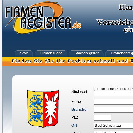
Start
Firmensuche
Städteregister
Branchenreg
(Firmensuche, Produkte, Di
Stichwort
Firma
Branche
PLZ
Ort