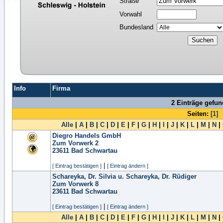
Straße
Vorwahl
Bundesland
Info
Firma
2 Einträge gefu
Seiten:
[1]
Alle
|
A
|
B
|
C
|
D
|
E
|
F
|
G
|
H
|
I
|
J
|
K
|
L
|
M
|
N
|
Diegro Handels GmbH
Zum Vorwerk 2
23611
Bad Schwartau
|
[ Eintrag bestätigen ]
[ Eintrag ändern ]
Schareyka, Dr. Silvia u. Schareyka, Dr. Rüdiger
Zum Vorwerk 8
23611
Bad Schwartau
|
[ Eintrag bestätigen ]
[ Eintrag ändern ]
Alle
|
A
|
B
|
C
|
D
|
E
|
F
|
G
|
H
|
I
|
J
|
K
|
L
|
M
|
N
|