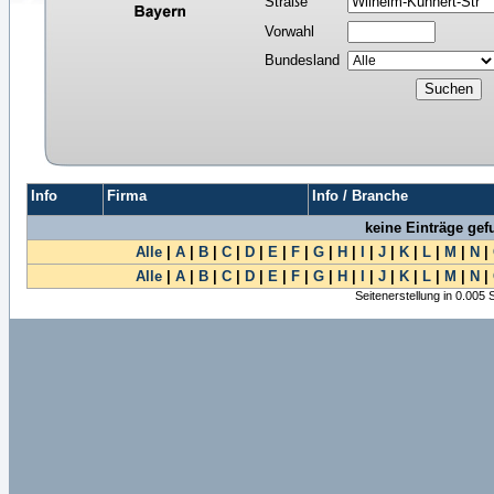
Straße
Vorwahl
Bundesland
Info
Firma
Info / Branche
keine Einträge ge
Alle
|
A
|
B
|
C
|
D
|
E
|
F
|
G
|
H
|
I
|
J
|
K
|
L
|
M
|
N
|
Alle
|
A
|
B
|
C
|
D
|
E
|
F
|
G
|
H
|
I
|
J
|
K
|
L
|
M
|
N
|
Seitenerstellung in 0.005