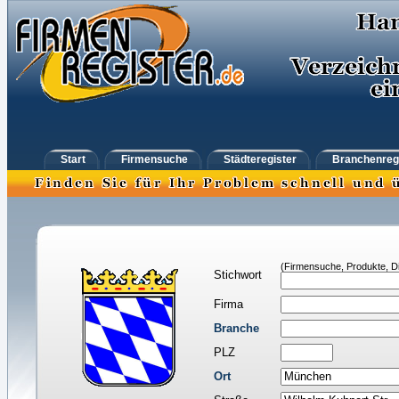
Start
Firmensuche
Städteregister
Branchenreg
(Firmensuche, Produkte, Di
Stichwort
Firma
Branche
PLZ
Ort