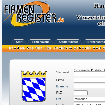
Start
Firmensuche
Städteregister
Branchenreg
(Firmensuche, Produkte, Di
Stichwort
Firma
Branche
PLZ
Ort