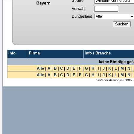
Straße
Vorwahl
Bundesland
Info
Firma
Info / Branche
keine Einträge ge
Alle
|
A
|
B
|
C
|
D
|
E
|
F
|
G
|
H
|
I
|
J
|
K
|
L
|
M
|
N
|
Alle
|
A
|
B
|
C
|
D
|
E
|
F
|
G
|
H
|
I
|
J
|
K
|
L
|
M
|
N
|
Seitenerstellung in 0.086