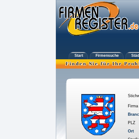
Start
Firmensuche
Städ
Stichw
Firma
Bran
PLZ
Ort