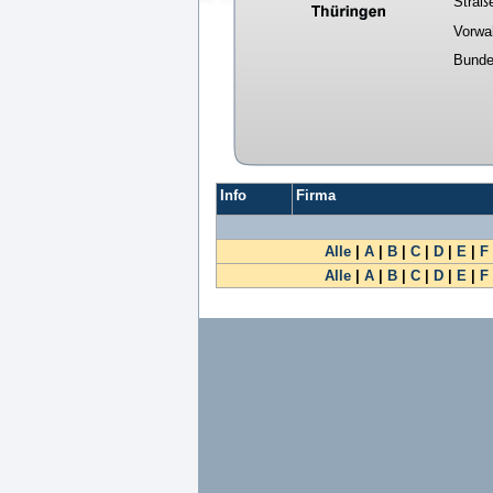
Straß
Vorwa
Bunde
Info
Firma
Alle
|
A
|
B
|
C
|
D
|
E
|
F
Alle
|
A
|
B
|
C
|
D
|
E
|
F