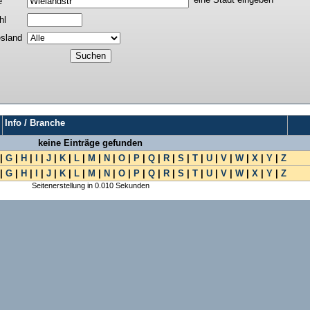
e
hl
sland
Info / Branche
keine Einträge gefunden
|
G
|
H
|
I
|
J
|
K
|
L
|
M
|
N
|
O
|
P
|
Q
|
R
|
S
|
T
|
U
|
V
|
W
|
X
|
Y
|
Z
|
G
|
H
|
I
|
J
|
K
|
L
|
M
|
N
|
O
|
P
|
Q
|
R
|
S
|
T
|
U
|
V
|
W
|
X
|
Y
|
Z
Seitenerstellung in 0.010 Sekunden