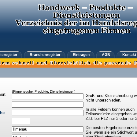
teregister
Branchenregister
Eintragen
AGB
Kontakt
(Firmensuche, Produkte, Dienstleistungen)
ort
Groß- und Kleinschreibung w
nicht unterschieden.
In alle Feldern können auch
che
Teilausdrücke eingegeben we
Z.B. bei PLZ nur 3 oder nur 
Die besten Ergebnisse erziel
Sie, wenn sie ein Stichwort 
eine Stadt eingeben