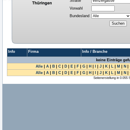
Straße
Vorwahl
Bundesland
Info
Firma
Info / Branche
keine Einträge ge
Alle
|
A
|
B
|
C
|
D
|
E
|
F
|
G
|
H
|
I
|
J
|
K
|
L
|
M
|
N
|
Alle
|
A
|
B
|
C
|
D
|
E
|
F
|
G
|
H
|
I
|
J
|
K
|
L
|
M
|
N
|
Seitenerstellung in 0.055