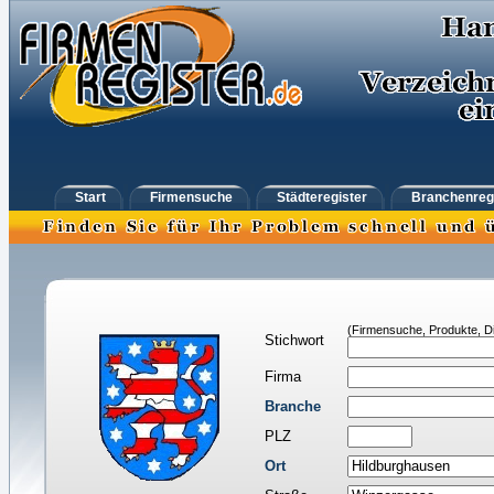
Start
Firmensuche
Städteregister
Branchenreg
(Firmensuche, Produkte, Di
Stichwort
Firma
Branche
PLZ
Ort