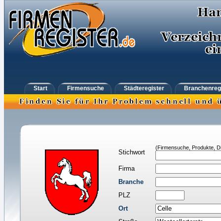
Start
Firmensuche
Städteregister
Branchenreg
(Firmensuche, Produkte, Di
Stichwort
Firma
Branche
PLZ
Ort