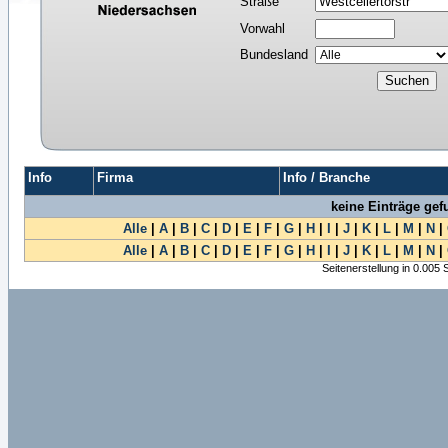
Straße
Vorwahl
Bundesland
Info
Firma
Info / Branche
keine Einträge ge
Alle
|
A
|
B
|
C
|
D
|
E
|
F
|
G
|
H
|
I
|
J
|
K
|
L
|
M
|
N
|
Alle
|
A
|
B
|
C
|
D
|
E
|
F
|
G
|
H
|
I
|
J
|
K
|
L
|
M
|
N
|
Seitenerstellung in 0.005