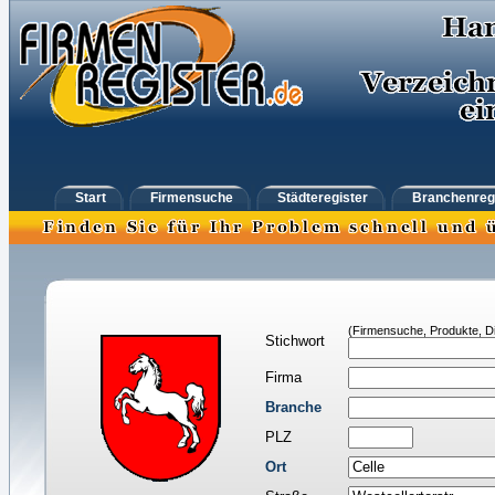
Start
Firmensuche
Städteregister
Branchenreg
(Firmensuche, Produkte, Di
Stichwort
Firma
Branche
PLZ
Ort