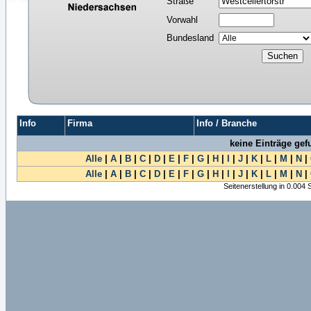
Straße
Vorwahl
Bundesland
Info
Firma
Info / Branche
keine Einträge ge
Alle
|
A
|
B
|
C
|
D
|
E
|
F
|
G
|
H
|
I
|
J
|
K
|
L
|
M
|
N
|
Alle
|
A
|
B
|
C
|
D
|
E
|
F
|
G
|
H
|
I
|
J
|
K
|
L
|
M
|
N
|
Seitenerstellung in 0.004