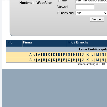
Straße
Vorwahl
Bundesland
Info
Firma
Info / Branche
keine Einträge ge
Alle
|
A
|
B
|
C
|
D
|
E
|
F
|
G
|
H
|
I
|
J
|
K
|
L
|
M
|
N
|
Alle
|
A
|
B
|
C
|
D
|
E
|
F
|
G
|
H
|
I
|
J
|
K
|
L
|
M
|
N
|
Seitenerstellung in 0.004