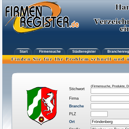
Start
Firmensuche
Städteregister
Branchenreg
(Firmensuche, Produkte, Di
Stichwort
Firma
Branche
PLZ
Ort