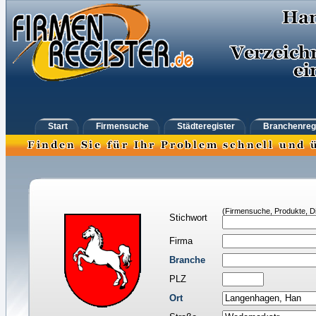
Start
Firmensuche
Städteregister
Branchenreg
(Firmensuche, Produkte, Di
Stichwort
Firma
Branche
PLZ
Ort