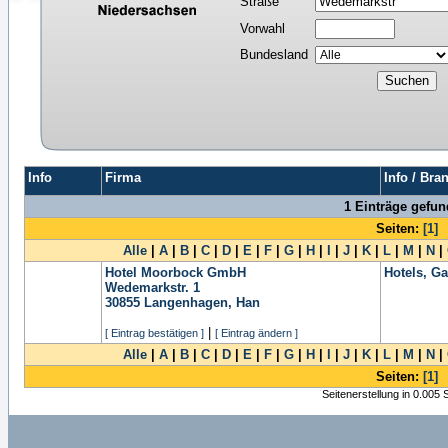
Straße
Vorwahl
Bundesland
Info
Firma
Info / Bra
1 Einträge gefu
Seiten:
[1]
Alle
|
A
|
B
|
C
|
D
|
E
|
F
|
G
|
H
|
I
|
J
|
K
|
L
|
M
|
N
|
Hotel Moorbock GmbH
Hotels, G
Wedemarkstr. 1
30855
Langenhagen, Han
|
[ Eintrag bestätigen ]
[ Eintrag ändern ]
Alle
|
A
|
B
|
C
|
D
|
E
|
F
|
G
|
H
|
I
|
J
|
K
|
L
|
M
|
N
|
Seiten:
[1]
Seitenerstellung in 0.005