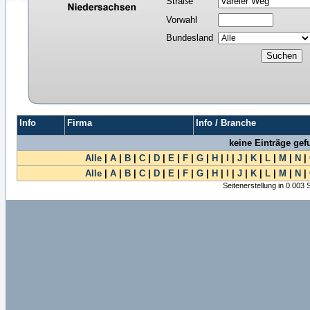
Straße
Vorwahl
Bundesland
Info
Firma
Info / Branche
keine Einträge ge
Alle
|
A
|
B
|
C
|
D
|
E
|
F
|
G
|
H
|
I
|
J
|
K
|
L
|
M
|
N
|
Alle
|
A
|
B
|
C
|
D
|
E
|
F
|
G
|
H
|
I
|
J
|
K
|
L
|
M
|
N
|
Seitenerstellung in 0.003