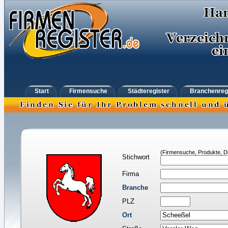
Start
Firmensuche
Städteregister
Branchenreg
(Firmensuche, Produkte, Di
Stichwort
Firma
Branche
PLZ
Ort