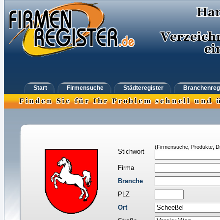
Start
Firmensuche
Städteregister
Branchenreg
(Firmensuche, Produkte, Di
Stichwort
Firma
Branche
PLZ
Ort