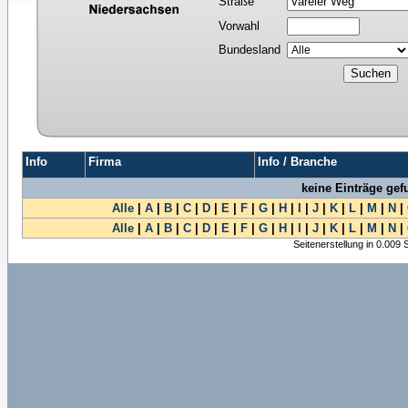
Straße
Vorwahl
Bundesland
Info
Firma
Info / Branche
keine Einträge ge
Alle
|
A
|
B
|
C
|
D
|
E
|
F
|
G
|
H
|
I
|
J
|
K
|
L
|
M
|
N
|
Alle
|
A
|
B
|
C
|
D
|
E
|
F
|
G
|
H
|
I
|
J
|
K
|
L
|
M
|
N
|
Seitenerstellung in 0.009