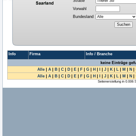
Straße
Vorwahl
Bundesland
Info
Firma
Info / Branche
keine Einträge ge
Alle
|
A
|
B
|
C
|
D
|
E
|
F
|
G
|
H
|
I
|
J
|
K
|
L
|
M
|
N
|
Alle
|
A
|
B
|
C
|
D
|
E
|
F
|
G
|
H
|
I
|
J
|
K
|
L
|
M
|
N
|
Seitenerstellung in 0.006