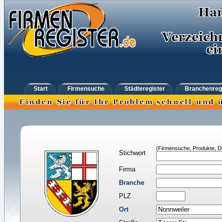
Start
Firmensuche
Städteregister
Branchenreg
(Firmensuche, Produkte, Di
Stichwort
Firma
Branche
PLZ
Ort