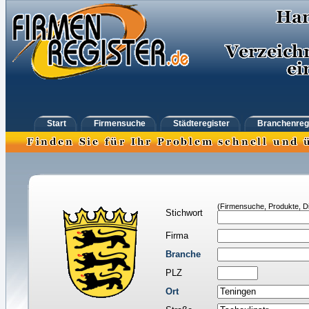
Start
Firmensuche
Städteregister
Branchenreg
(Firmensuche, Produkte, Di
Stichwort
Firma
Branche
PLZ
Ort