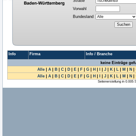
Straße
Vorwahl
Bundesland
Info
Firma
Info / Branche
keine Einträge ge
Alle
|
A
|
B
|
C
|
D
|
E
|
F
|
G
|
H
|
I
|
J
|
K
|
L
|
M
|
N
|
Alle
|
A
|
B
|
C
|
D
|
E
|
F
|
G
|
H
|
I
|
J
|
K
|
L
|
M
|
N
|
Seitenerstellung in 0.005