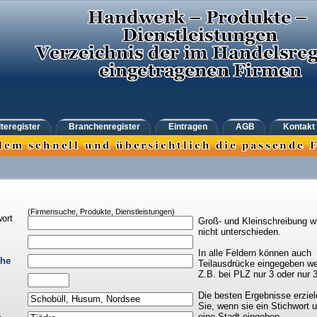
teregister
Branchenregister
Eintragen
AGB
Kontakt
(Firmensuche, Produkte, Dienstleistungen)
ort
Groß- und Kleinschreibung w
nicht unterschieden.
In alle Feldern können auch
che
Teilausdrücke eingegeben we
Z.B. bei PLZ nur 3 oder nur 
Die besten Ergebnisse erziel
Sie, wenn sie ein Stichwort 
eine Stadt eingeben