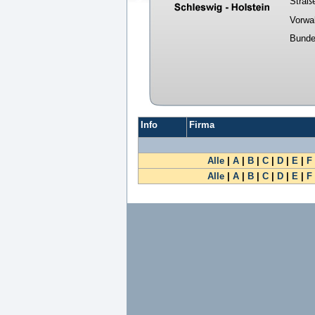
Straß
Vorwa
Bunde
Info
Firma
Alle
|
A
|
B
|
C
|
D
|
E
|
F
Alle
|
A
|
B
|
C
|
D
|
E
|
F