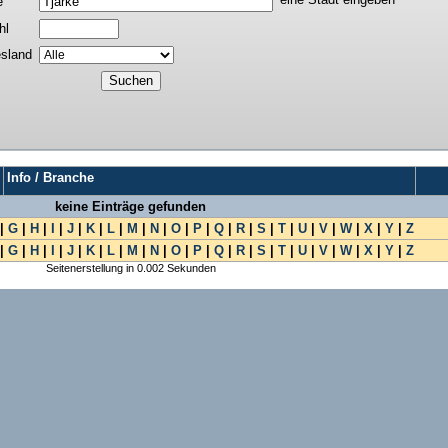
e
hl
sland
Info / Branche
keine Einträge gefunden
|
G
|
H
|
I
|
J
|
K
|
L
|
M
|
N
|
O
|
P
|
Q
|
R
|
S
|
T
|
U
|
V
|
W
|
X
|
Y
|
Z
|
G
|
H
|
I
|
J
|
K
|
L
|
M
|
N
|
O
|
P
|
Q
|
R
|
S
|
T
|
U
|
V
|
W
|
X
|
Y
|
Z
Seitenerstellung in 0.002 Sekunden