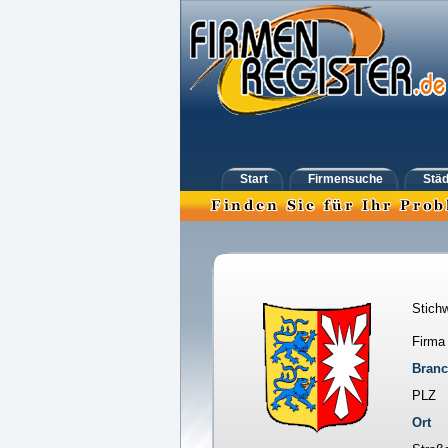
Start
Firmensuche
Städ
Stichw
Firma
Bran
PLZ
Ort