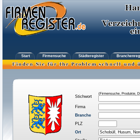
Start
Firmensuche
Städteregister
Branchenreg
(Firmensuche, Produkte, Di
Stichwort
Firma
Branche
PLZ
Ort