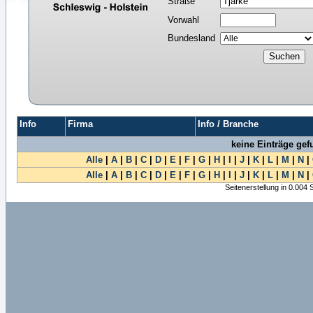
Straße
Vorwahl
Bundesland
Info
Firma
Info / Branche
keine Einträge ge
Alle
|
A
|
B
|
C
|
D
|
E
|
F
|
G
|
H
|
I
|
J
|
K
|
L
|
M
|
N
|
Alle
|
A
|
B
|
C
|
D
|
E
|
F
|
G
|
H
|
I
|
J
|
K
|
L
|
M
|
N
|
Seitenerstellung in 0.004