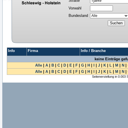
Straße
Vorwahl
Bundesland
Info
Firma
Info / Branche
keine Einträge ge
Alle
|
A
|
B
|
C
|
D
|
E
|
F
|
G
|
H
|
I
|
J
|
K
|
L
|
M
|
N
|
Alle
|
A
|
B
|
C
|
D
|
E
|
F
|
G
|
H
|
I
|
J
|
K
|
L
|
M
|
N
|
Seitenerstellung in 0.003