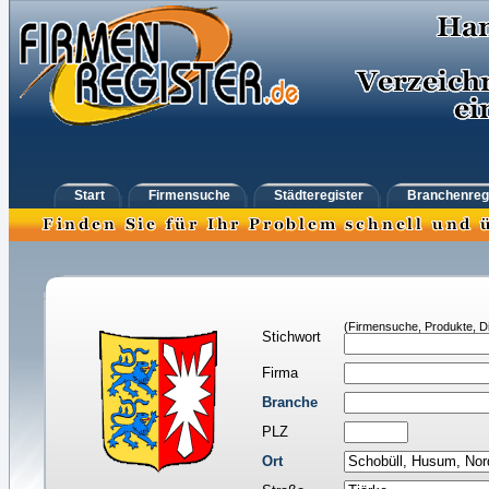
Start
Firmensuche
Städteregister
Branchenreg
(Firmensuche, Produkte, Di
Stichwort
Firma
Branche
PLZ
Ort