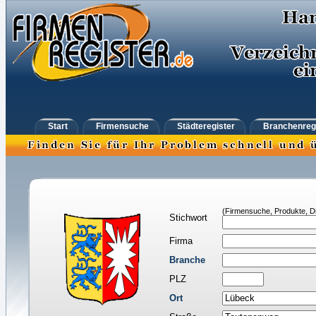
Start
Firmensuche
Städteregister
Branchenreg
(Firmensuche, Produkte, Di
Stichwort
Firma
Branche
PLZ
Ort