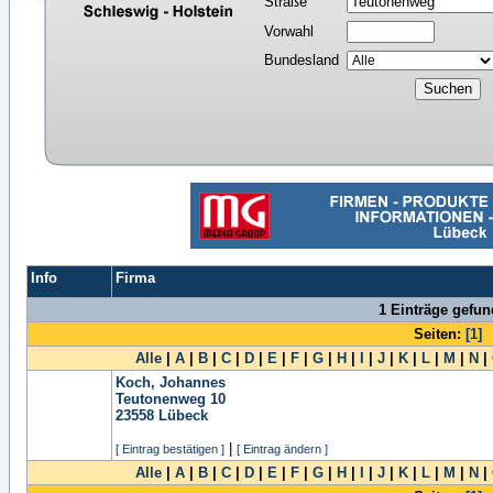
Straße
Vorwahl
Bundesland
Info
Firma
1 Einträge gefu
Seiten:
[1]
Alle
|
A
|
B
|
C
|
D
|
E
|
F
|
G
|
H
|
I
|
J
|
K
|
L
|
M
|
N
|
Koch, Johannes
Teutonenweg 10
23558
Lübeck
|
[ Eintrag bestätigen ]
[ Eintrag ändern ]
Alle
|
A
|
B
|
C
|
D
|
E
|
F
|
G
|
H
|
I
|
J
|
K
|
L
|
M
|
N
|