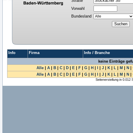
Straße
Vorwahl
Bundesland
Info
Firma
Info / Branche
keine Einträge ge
Alle
|
A
|
B
|
C
|
D
|
E
|
F
|
G
|
H
|
I
|
J
|
K
|
L
|
M
|
N
|
Alle
|
A
|
B
|
C
|
D
|
E
|
F
|
G
|
H
|
I
|
J
|
K
|
L
|
M
|
N
|
Seitenerstellung in 0.012