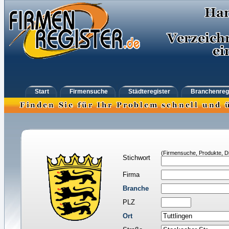
Start
Firmensuche
Städteregister
Branchenreg
(Firmensuche, Produkte, Di
Stichwort
Firma
Branche
PLZ
Ort