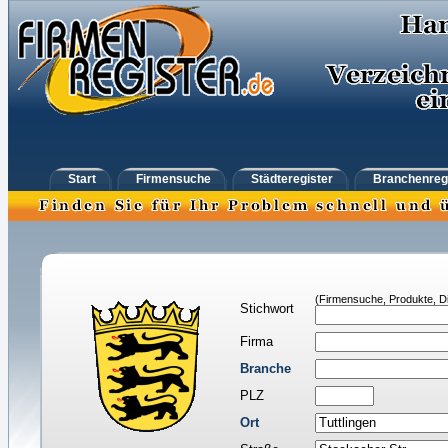
Start
Firmensuche
Städteregister
Branchenreg
(Firmensuche, Produkte, Di
Stichwort
Firma
Branche
PLZ
Ort