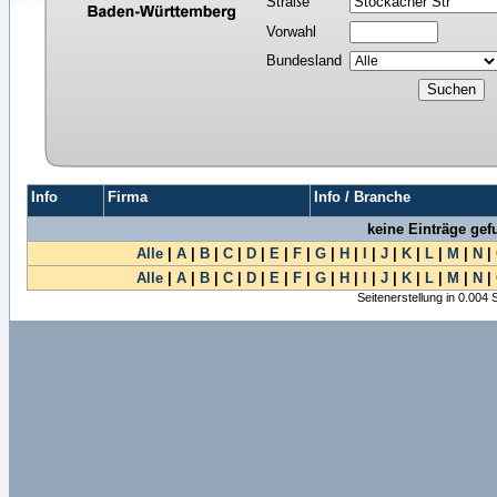
Straße
Vorwahl
Bundesland
Info
Firma
Info / Branche
keine Einträge ge
Alle
|
A
|
B
|
C
|
D
|
E
|
F
|
G
|
H
|
I
|
J
|
K
|
L
|
M
|
N
|
Alle
|
A
|
B
|
C
|
D
|
E
|
F
|
G
|
H
|
I
|
J
|
K
|
L
|
M
|
N
|
Seitenerstellung in 0.004