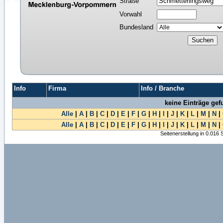
Straße
Vorwahl
Bundesland
Info
Firma
Info / Branche
keine Einträge ge
Alle
|
A
|
B
|
C
|
D
|
E
|
F
|
G
|
H
|
I
|
J
|
K
|
L
|
M
|
N
|
Alle
|
A
|
B
|
C
|
D
|
E
|
F
|
G
|
H
|
I
|
J
|
K
|
L
|
M
|
N
|
Seitenerstellung in 0.016