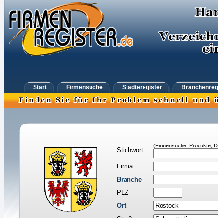
Start
Firmensuche
Städteregister
Branchenreg
(Firmensuche, Produkte, Di
Stichwort
Firma
Branche
PLZ
Ort