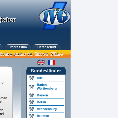
Impressum
Datenschutz
Alle
ird
Baden-
Württemberg
Bayern
rden.
30
Berlin
Brandenburg
en
und
Bremen