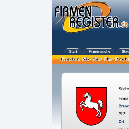
Start
Firmensuche
Städ
Stichw
Firma
Bran
PLZ
Ort