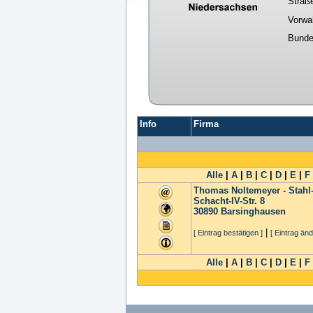
Straß
Vorwa
Bunde
Info
Firma
Alle
|
A
|
B
|
C
|
D
|
E
|
F
Thomas Noltemeyer - Stahl
Schacht-IV-Str. 8
30890
Barsinghausen
|
[ Eintrag bestätigen ]
[ Eintrag änd
Alle
|
A
|
B
|
C
|
D
|
E
|
F