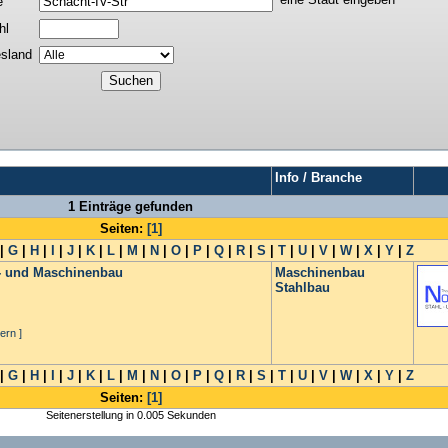
e
hl
sland
Info / Branche
1 Einträge gefunden
Seiten:
[1]
|
G
|
H
|
I
|
J
|
K
|
L
|
M
|
N
|
O
|
P
|
Q
|
R
|
S
|
T
|
U
|
V
|
W
|
X
|
Y
|
Z
- und Maschinenbau
Maschinenbau
Stahlbau
ern ]
|
G
|
H
|
I
|
J
|
K
|
L
|
M
|
N
|
O
|
P
|
Q
|
R
|
S
|
T
|
U
|
V
|
W
|
X
|
Y
|
Z
Seiten:
[1]
Seitenerstellung in 0.005 Sekunden