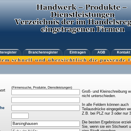
teregister
Branchenregister
Eintragen
AGB
Kontakt
(Firmensuche, Produkte, Dienstleistungen)
ort
Groß- und Kleinschreibung w
nicht unterschieden.
In alle Feldern können auch
che
Teilausdrücke eingegeben we
Z.B. bei PLZ nur 3 oder nur 
Die besten Ergebnisse erziel
Sie, wenn sie ein Stichwort 
eine Stadt eingeben