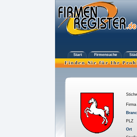
Start
Firmensuche
Städ
Stichw
Firma
Bran
PLZ
Ort