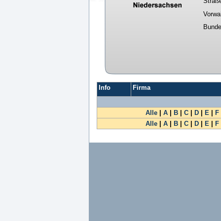
Straß
Vorwa
Bunde
Info
Firma
Alle
|
A
|
B
|
C
|
D
|
E
|
F
Alle
|
A
|
B
|
C
|
D
|
E
|
F