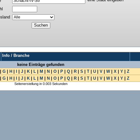
e
hl
sland
Info / Branche
keine Einträge gefunden
|
G
|
H
|
I
|
J
|
K
|
L
|
M
|
N
|
O
|
P
|
Q
|
R
|
S
|
T
|
U
|
V
|
W
|
X
|
Y
|
Z
|
G
|
H
|
I
|
J
|
K
|
L
|
M
|
N
|
O
|
P
|
Q
|
R
|
S
|
T
|
U
|
V
|
W
|
X
|
Y
|
Z
Seitenerstellung in 0.003 Sekunden