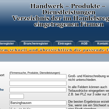
teregister
Branchenregister
Eintragen
AGB
Kontakt
(Firmensuche, Produkte, Dienstleistungen)
ort
Groß- und Kleinschreibung w
nicht unterschieden.
In alle Feldern können auch
che
Teilausdrücke eingegeben we
Z.B. bei PLZ nur 3 oder nur 
Die besten Ergebnisse erziel
Sie, wenn sie ein Stichwort 
eine Stadt eingeben