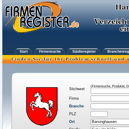
Start
Firmensuche
Städteregister
Branchenreg
(Firmensuche, Produkte, Di
Stichwort
Firma
Branche
PLZ
Ort