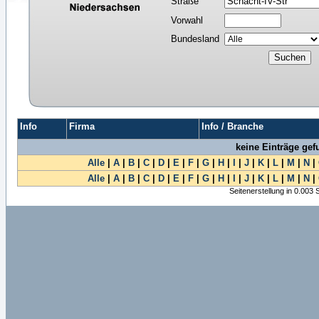
Straße
Vorwahl
Bundesland
Info
Firma
Info / Branche
keine Einträge ge
Alle
|
A
|
B
|
C
|
D
|
E
|
F
|
G
|
H
|
I
|
J
|
K
|
L
|
M
|
N
|
Alle
|
A
|
B
|
C
|
D
|
E
|
F
|
G
|
H
|
I
|
J
|
K
|
L
|
M
|
N
|
Seitenerstellung in 0.003