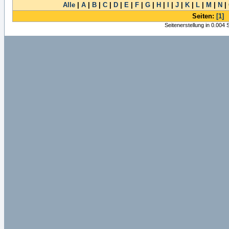
Alle
|
A
|
B
|
C
|
D
|
E
|
F
|
G
|
H
|
I
|
J
|
K
|
L
|
M
|
N
|
Seiten:
[1]
Seitenerstellung in 0.004