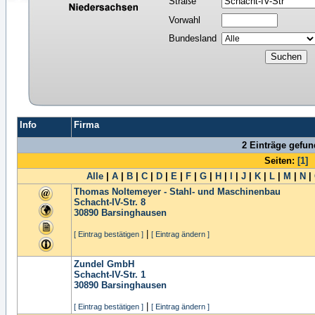
Straße
Vorwahl
Bundesland
Info
Firma
2 Einträge gefu
Seiten:
[1]
Alle
|
A
|
B
|
C
|
D
|
E
|
F
|
G
|
H
|
I
|
J
|
K
|
L
|
M
|
N
|
Thomas Noltemeyer - Stahl- und Maschinenbau
Schacht-IV-Str. 8
30890
Barsinghausen
|
[ Eintrag bestätigen ]
[ Eintrag ändern ]
Zundel GmbH
Schacht-IV-Str. 1
30890
Barsinghausen
|
[ Eintrag bestätigen ]
[ Eintrag ändern ]