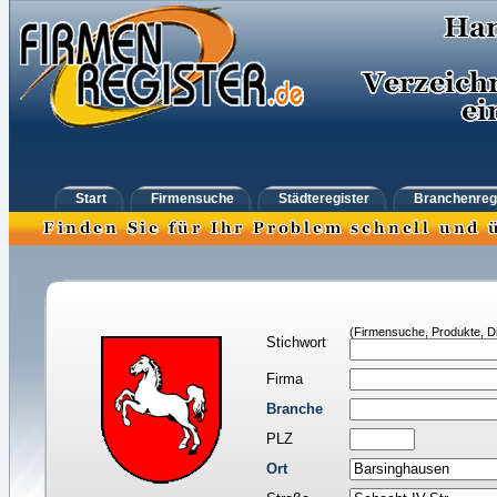
Start
Firmensuche
Städteregister
Branchenreg
(Firmensuche, Produkte, Di
Stichwort
Firma
Branche
PLZ
Ort