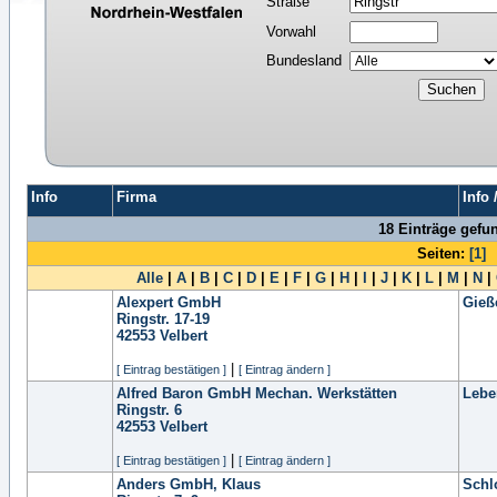
Straße
Vorwahl
Bundesland
Info
Firma
Info
18 Einträge gefu
Seiten:
[1]
Alle
|
A
|
B
|
C
|
D
|
E
|
F
|
G
|
H
|
I
|
J
|
K
|
L
|
M
|
N
|
Alexpert GmbH
Gieß
Ringstr. 17-19
42553
Velbert
|
[ Eintrag bestätigen ]
[ Eintrag ändern ]
Alfred Baron GmbH Mechan. Werkstätten
Lebe
Ringstr. 6
42553
Velbert
|
[ Eintrag bestätigen ]
[ Eintrag ändern ]
Anders GmbH, Klaus
Schl