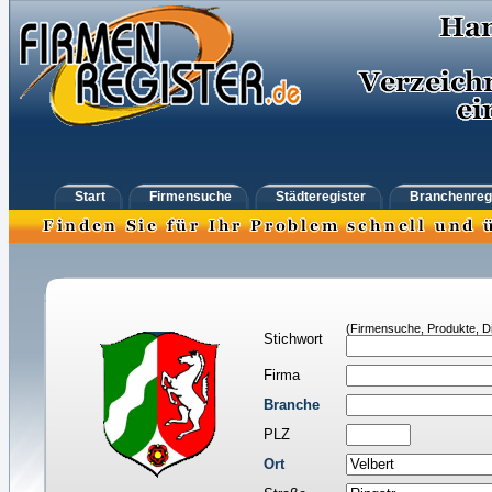
Start
Firmensuche
Städteregister
Branchenreg
(Firmensuche, Produkte, Di
Stichwort
Firma
Branche
PLZ
Ort