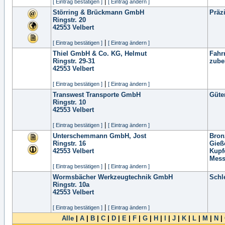
|
[ Eintrag bestätigen ]
[ Eintrag ändern ]
Störring & Brückmann GmbH
Präz
Ringstr. 20
42553
Velbert
|
[ Eintrag bestätigen ]
[ Eintrag ändern ]
Thiel GmbH & Co. KG, Helmut
Fahr
Ringstr. 29-31
zube
42553
Velbert
|
[ Eintrag bestätigen ]
[ Eintrag ändern ]
Transwest Transporte GmbH
Güte
Ringstr. 10
42553
Velbert
|
[ Eintrag bestätigen ]
[ Eintrag ändern ]
Unterschemmann GmbH, Jost
Bron
Ringstr. 16
Gieß
42553
Velbert
Kupf
Mess
|
[ Eintrag bestätigen ]
[ Eintrag ändern ]
Wormsbächer Werkzeugtechnik GmbH
Schl
Ringstr. 10a
42553
Velbert
|
[ Eintrag bestätigen ]
[ Eintrag ändern ]
Alle
|
A
|
B
|
C
|
D
|
E
|
F
|
G
|
H
|
I
|
J
|
K
|
L
|
M
|
N
|