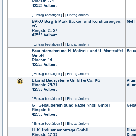
Ringstr. 7- 9
42553
Velbert
|
[ Eintrag bestätigen ]
[ Eintrag ändern ]
BÄKO Berg & Mark Bäcker- und Konditorengen.
Mehl
eG
Ringstr. 21-27
42553
Velbert
|
[ Eintrag bestätigen ]
[ Eintrag ändern ]
Bauunternehmung H. Matiscik und U. Manteuffel
Bauu
GmbH
Ringstr. 14
42553
Velbert
|
[ Eintrag bestätigen ]
[ Eintrag ändern ]
Ekonal Bausysteme GmbH & Co. KG
Alum
Ringstr. 29-31
Alum
42553
Velbert
|
[ Eintrag bestätigen ]
[ Eintrag ändern ]
GT Gebäudereinigung Käthe Knoll GmbH
Gebä
Ringstr. 5
42553
Velbert
|
[ Eintrag bestätigen ]
[ Eintrag ändern ]
H. K. Industriemontage GmbH
Dien
Ringstr. 17-19
Dien