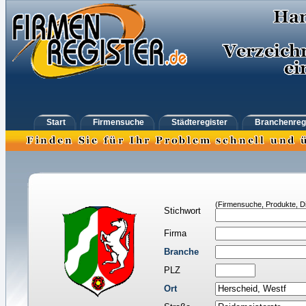
Start
Firmensuche
Städteregister
Branchenreg
(Firmensuche, Produkte, Di
Stichwort
Firma
Branche
PLZ
Ort