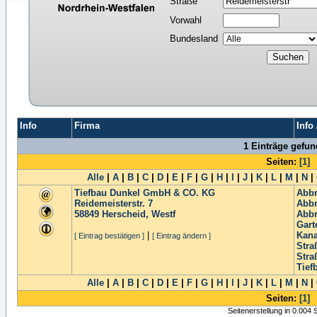
Straße
Vorwahl
Bundesland
Info
Firma
Info
1 Einträge gefu
Seiten:
[1]
Alle
|
A
|
B
|
C
|
D
|
E
|
F
|
G
|
H
|
I
|
J
|
K
|
L
|
M
|
N
|
Tiefbau Dunkel GmbH & CO. KG
Abb
Reidemeisterstr. 7
Abbr
58849
Herscheid, Westf
Abb
Gart
|
Kana
[ Eintrag bestätigen ]
[ Eintrag ändern ]
Stra
Stra
Tief
Alle
|
A
|
B
|
C
|
D
|
E
|
F
|
G
|
H
|
I
|
J
|
K
|
L
|
M
|
N
|
Seiten:
[1]
Seitenerstellung in 0.004