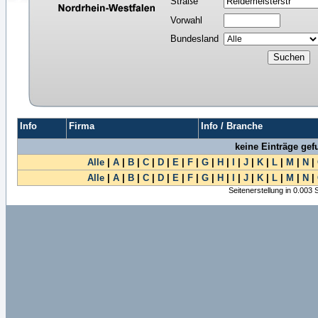
Straße
Vorwahl
Bundesland
Info
Firma
Info / Branche
keine Einträge ge
Alle
|
A
|
B
|
C
|
D
|
E
|
F
|
G
|
H
|
I
|
J
|
K
|
L
|
M
|
N
|
Alle
|
A
|
B
|
C
|
D
|
E
|
F
|
G
|
H
|
I
|
J
|
K
|
L
|
M
|
N
|
Seitenerstellung in 0.003