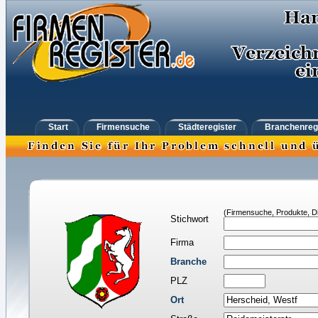
Start
Firmensuche
Städteregister
Branchenreg
(Firmensuche, Produkte, Di
Stichwort
Firma
Branche
PLZ
Ort