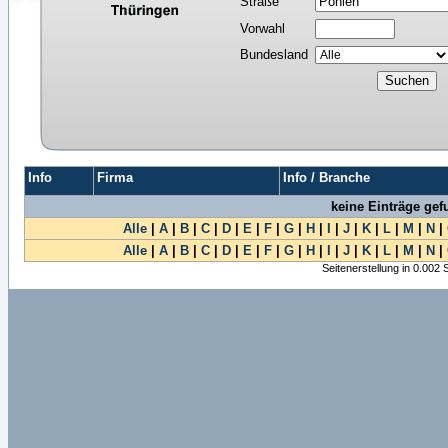
Straße
Vorwahl
Bundesland
Info
Firma
Info / Branche
keine Einträge ge
Alle
|
A
|
B
|
C
|
D
|
E
|
F
|
G
|
H
|
I
|
J
|
K
|
L
|
M
|
N
|
Alle
|
A
|
B
|
C
|
D
|
E
|
F
|
G
|
H
|
I
|
J
|
K
|
L
|
M
|
N
|
Seitenerstellung in 0.002