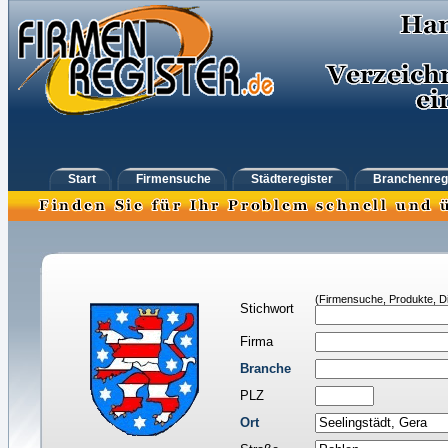
Start
Firmensuche
Städteregister
Branchenreg
(Firmensuche, Produkte, Di
Stichwort
Firma
Branche
PLZ
Ort