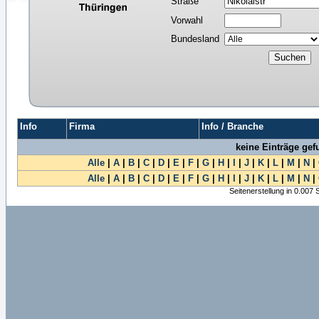
Straße
Vorwahl
Bundesland
Info
Firma
Info / Branche
keine Einträge ge
Alle
|
A
|
B
|
C
|
D
|
E
|
F
|
G
|
H
|
I
|
J
|
K
|
L
|
M
|
N
|
Alle
|
A
|
B
|
C
|
D
|
E
|
F
|
G
|
H
|
I
|
J
|
K
|
L
|
M
|
N
|
Seitenerstellung in 0.007