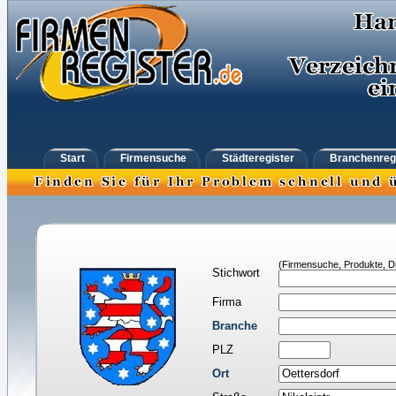
Start
Firmensuche
Städteregister
Branchenreg
(Firmensuche, Produkte, Di
Stichwort
Firma
Branche
PLZ
Ort