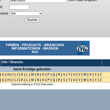
e
hl
sland
Info / Branche
keine Einträge gefunden
|
G
|
H
|
I
|
J
|
K
|
L
|
M
|
N
|
O
|
P
|
Q
|
R
|
S
|
T
|
U
|
V
|
W
|
X
|
Y
|
Z
|
G
|
H
|
I
|
J
|
K
|
L
|
M
|
N
|
O
|
P
|
Q
|
R
|
S
|
T
|
U
|
V
|
W
|
X
|
Y
|
Z
Seitenerstellung in 0.013 Sekunden