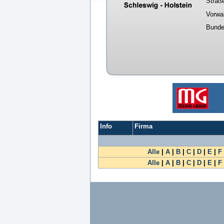
Straß
Vorwa
Bunde
Info
Firma
Alle
|
A
|
B
|
C
|
D
|
E
|
F
Alle
|
A
|
B
|
C
|
D
|
E
|
F