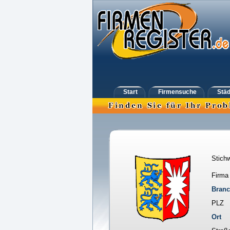
Start
Firmensuche
Städ
Stichw
Firma
Bran
PLZ
Ort