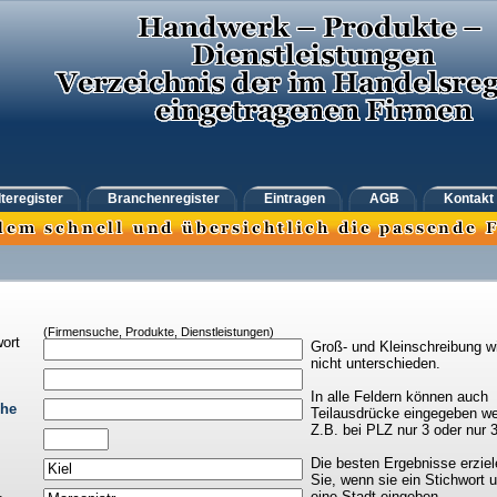
teregister
Branchenregister
Eintragen
AGB
Kontakt
(Firmensuche, Produkte, Dienstleistungen)
ort
Groß- und Kleinschreibung w
nicht unterschieden.
In alle Feldern können auch
che
Teilausdrücke eingegeben we
Z.B. bei PLZ nur 3 oder nur 
Die besten Ergebnisse erziel
Sie, wenn sie ein Stichwort 
eine Stadt eingeben