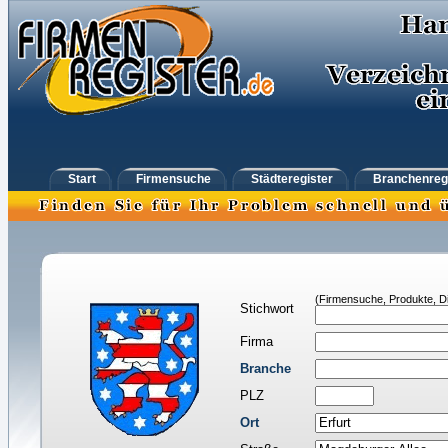
Start
Firmensuche
Städteregister
Branchenreg
(Firmensuche, Produkte, Di
Stichwort
Firma
Branche
PLZ
Ort