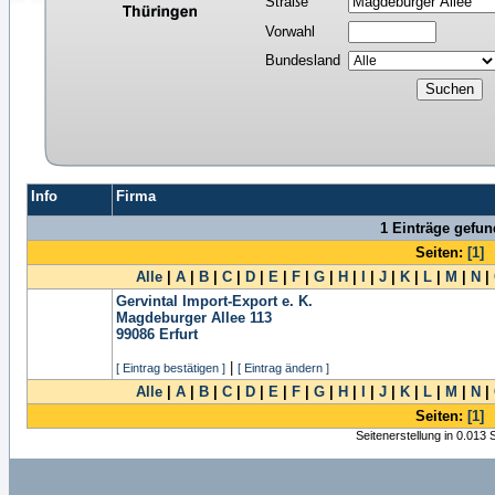
Straße
Vorwahl
Bundesland
Info
Firma
1 Einträge gefu
Seiten:
[1]
Alle
|
A
|
B
|
C
|
D
|
E
|
F
|
G
|
H
|
I
|
J
|
K
|
L
|
M
|
N
|
Gervintal Import-Export e. K.
Magdeburger Allee 113
99086
Erfurt
|
[ Eintrag bestätigen ]
[ Eintrag ändern ]
Alle
|
A
|
B
|
C
|
D
|
E
|
F
|
G
|
H
|
I
|
J
|
K
|
L
|
M
|
N
|
Seiten:
[1]
Seitenerstellung in 0.013