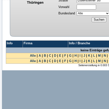
Straße
Vorwahl
Bundesland
Info
Firma
Info / Branche
keine Einträge ge
Alle
|
A
|
B
|
C
|
D
|
E
|
F
|
G
|
H
|
I
|
J
|
K
|
L
|
M
|
N
|
Alle
|
A
|
B
|
C
|
D
|
E
|
F
|
G
|
H
|
I
|
J
|
K
|
L
|
M
|
N
|
Seitenerstellung in 0.003