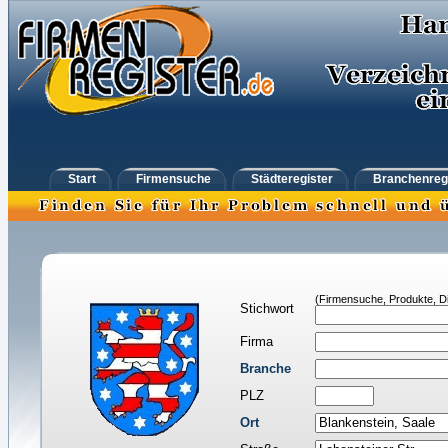
Start
Firmensuche
Städteregister
Branchenreg
(Firmensuche, Produkte, Di
Stichwort
Firma
Branche
PLZ
Ort