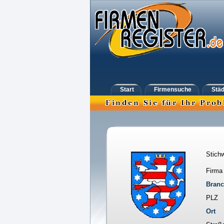
Start
Firmensuche
Städ
Stichw
Firma
Bran
PLZ
Ort