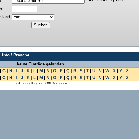
e
hl
sland
Info / Branche
keine Einträge gefunden
|
G
|
H
|
I
|
J
|
K
|
L
|
M
|
N
|
O
|
P
|
Q
|
R
|
S
|
T
|
U
|
V
|
W
|
X
|
Y
|
Z
|
G
|
H
|
I
|
J
|
K
|
L
|
M
|
N
|
O
|
P
|
Q
|
R
|
S
|
T
|
U
|
V
|
W
|
X
|
Y
|
Z
Seitenerstellung in 0.006 Sekunden