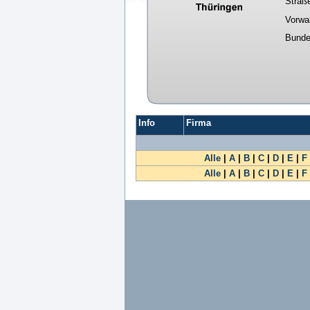
Straß
Vorwa
Bunde
Info
Firma
Alle
|
A
|
B
|
C
|
D
|
E
|
F
Alle
|
A
|
B
|
C
|
D
|
E
|
F