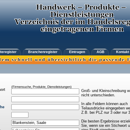
teregister
Branchenregister
Eintragen
AGB
Kontakt
(Firmensuche, Produkte, Dienstleistungen)
ort
Groß- und Kleinschreibung w
nicht unterschieden.
In alle Feldern können auch
che
Teilausdrücke eingegeben we
Z.B. bei PLZ nur 3 oder nur 
Die besten Ergebnisse erziel
Sie, wenn sie ein Stichwort 
eine Stadt eingeben