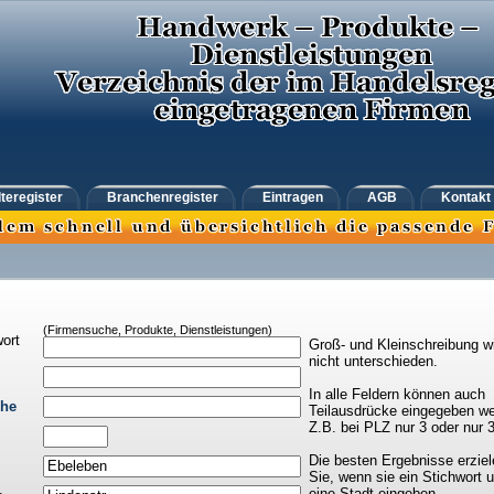
teregister
Branchenregister
Eintragen
AGB
Kontakt
(Firmensuche, Produkte, Dienstleistungen)
ort
Groß- und Kleinschreibung w
nicht unterschieden.
In alle Feldern können auch
che
Teilausdrücke eingegeben we
Z.B. bei PLZ nur 3 oder nur 
Die besten Ergebnisse erziel
Sie, wenn sie ein Stichwort 
eine Stadt eingeben