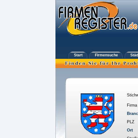
Start
Firmensuche
Städ
Stichw
Firma
Bran
PLZ
Ort