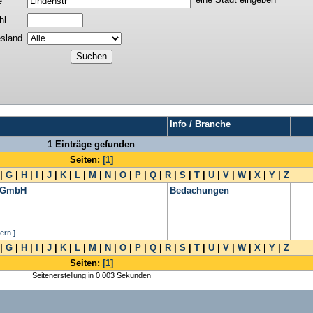
e
hl
sland
Info / Branche
1 Einträge gefunden
Seiten:
[1]
|
G
|
H
|
I
|
J
|
K
|
L
|
M
|
N
|
O
|
P
|
Q
|
R
|
S
|
T
|
U
|
V
|
W
|
X
|
Y
|
Z
u GmbH
Bedachungen
ern ]
|
G
|
H
|
I
|
J
|
K
|
L
|
M
|
N
|
O
|
P
|
Q
|
R
|
S
|
T
|
U
|
V
|
W
|
X
|
Y
|
Z
Seiten:
[1]
Seitenerstellung in 0.003 Sekunden