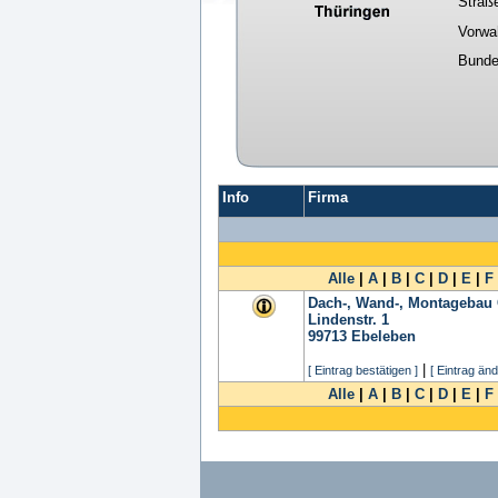
Straß
Vorwa
Bunde
Info
Firma
Alle
|
A
|
B
|
C
|
D
|
E
|
F
Dach-, Wand-, Montageba
Lindenstr. 1
99713
Ebeleben
|
[ Eintrag bestätigen ]
[ Eintrag änd
Alle
|
A
|
B
|
C
|
D
|
E
|
F