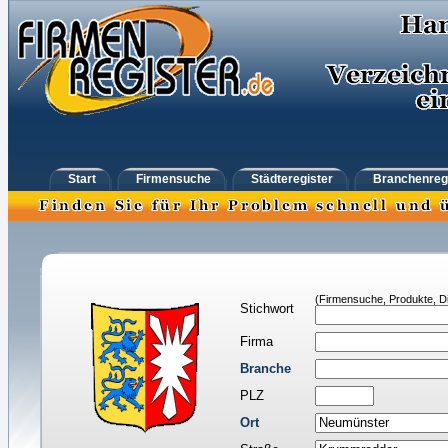
Start
Firmensuche
Städteregister
Branchenreg
(Firmensuche, Produkte, Di
Stichwort
Firma
Branche
PLZ
Ort