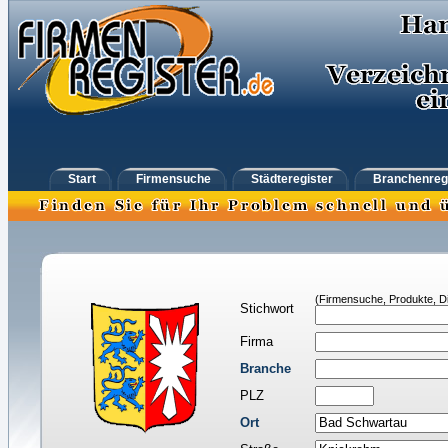
Start
Firmensuche
Städteregister
Branchenreg
(Firmensuche, Produkte, Di
Stichwort
Firma
Branche
PLZ
Ort