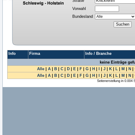
Straße
Vorwahl
Bundesland
Info
Firma
Info / Branche
keine Einträge ge
Alle
|
A
|
B
|
C
|
D
|
E
|
F
|
G
|
H
|
I
|
J
|
K
|
L
|
M
|
N
|
Alle
|
A
|
B
|
C
|
D
|
E
|
F
|
G
|
H
|
I
|
J
|
K
|
L
|
M
|
N
|
Seitenerstellung in 0.004