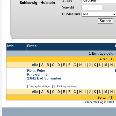
Straße
Vorwahl
Bundesland
Info
Firma
1 Einträge gefu
Seiten:
[1]
Alle
|
A
|
B
|
C
|
D
|
E
|
F
|
G
|
H
|
I
|
J
|
K
|
L
|
M
|
N
|
Röhr, Peter
Knickrehm 8
23611
Bad Schwartau
|
[ Eintrag bestätigen ]
[ Eintrag ändern ]
Alle
|
A
|
B
|
C
|
D
|
E
|
F
|
G
|
H
|
I
|
J
|
K
|
L
|
M
|
N
|
Seiten:
[1]
Seitenerstellung in 0.013