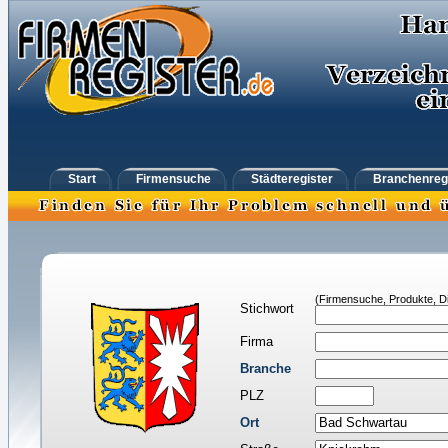
Start
Firmensuche
Städteregister
Branchenreg
(Firmensuche, Produkte, Di
Stichwort
Firma
Branche
PLZ
Ort