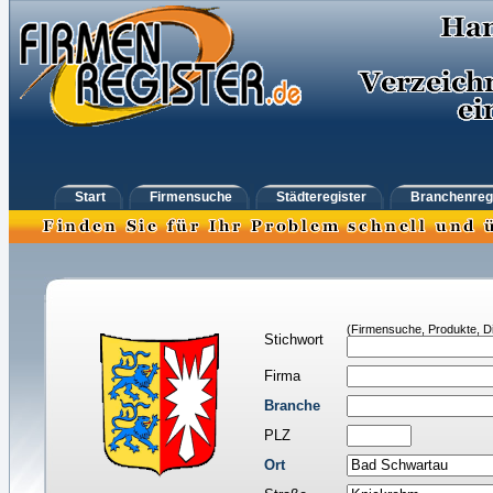
Start
Firmensuche
Städteregister
Branchenreg
(Firmensuche, Produkte, Di
Stichwort
Firma
Branche
PLZ
Ort