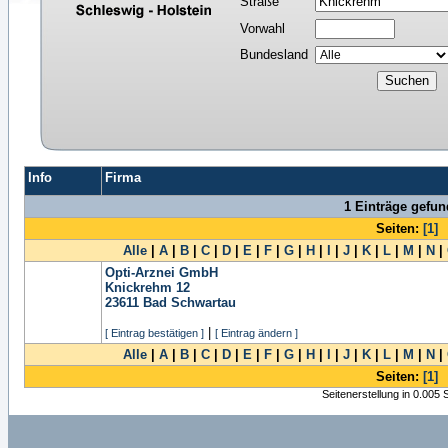
Straße
Vorwahl
Bundesland
Info
Firma
1 Einträge gefu
Seiten:
[1]
Alle
|
A
|
B
|
C
|
D
|
E
|
F
|
G
|
H
|
I
|
J
|
K
|
L
|
M
|
N
|
Opti-Arznei GmbH
Knickrehm 12
23611
Bad Schwartau
|
[ Eintrag bestätigen ]
[ Eintrag ändern ]
Alle
|
A
|
B
|
C
|
D
|
E
|
F
|
G
|
H
|
I
|
J
|
K
|
L
|
M
|
N
|
Seiten:
[1]
Seitenerstellung in 0.005