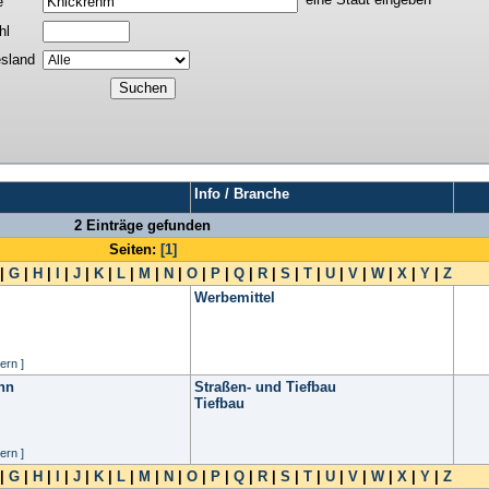
e
hl
sland
Info / Branche
2 Einträge gefunden
Seiten:
[1]
|
G
|
H
|
I
|
J
|
K
|
L
|
M
|
N
|
O
|
P
|
Q
|
R
|
S
|
T
|
U
|
V
|
W
|
X
|
Y
|
Z
Werbemittel
ern ]
nn
Straßen- und Tiefbau
Tiefbau
ern ]
|
G
|
H
|
I
|
J
|
K
|
L
|
M
|
N
|
O
|
P
|
Q
|
R
|
S
|
T
|
U
|
V
|
W
|
X
|
Y
|
Z