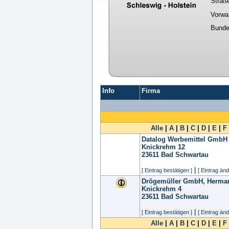
Straß
Vorwa
Bunde
Info
Firma
Alle
|
A
|
B
|
C
|
D
|
E
|
F
Datalog Werbemittel GmbH
Knickrehm 12
23611
Bad Schwartau
|
[ Eintrag bestätigen ]
[ Eintrag änd
Drögemüller GmbH, Herma
Knickrehm 4
23611
Bad Schwartau
|
[ Eintrag bestätigen ]
[ Eintrag änd
Alle
|
A
|
B
|
C
|
D
|
E
|
F