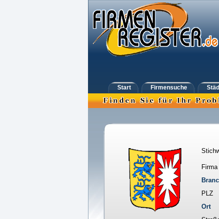
Start
Firmensuche
Städ
Stichw
Firma
Bran
PLZ
Ort