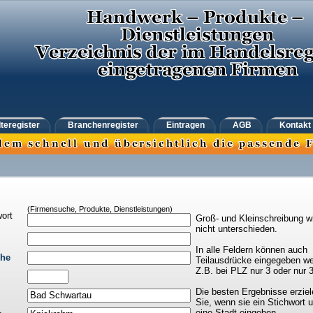
teregister
Branchenregister
Eintragen
AGB
Kontakt
(Firmensuche, Produkte, Dienstleistungen)
ort
Groß- und Kleinschreibung w
nicht unterschieden.
In alle Feldern können auch
che
Teilausdrücke eingegeben we
Z.B. bei PLZ nur 3 oder nur 
Die besten Ergebnisse erziel
Sie, wenn sie ein Stichwort 
eine Stadt eingeben