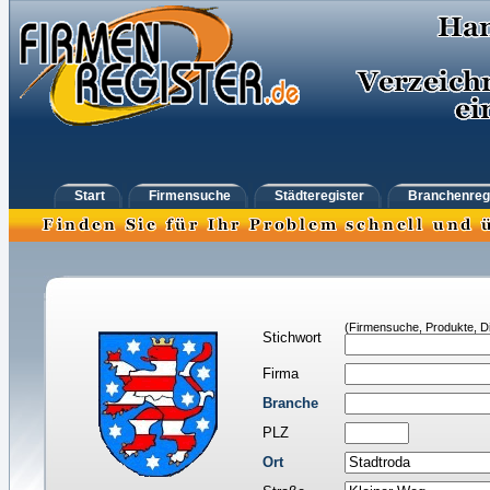
Start
Firmensuche
Städteregister
Branchenreg
(Firmensuche, Produkte, Di
Stichwort
Firma
Branche
PLZ
Ort