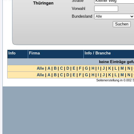
Straße
Vorwahl
Bundesland
Info
Firma
Info / Branche
keine Einträge ge
Alle
|
A
|
B
|
C
|
D
|
E
|
F
|
G
|
H
|
I
|
J
|
K
|
L
|
M
|
N
|
Alle
|
A
|
B
|
C
|
D
|
E
|
F
|
G
|
H
|
I
|
J
|
K
|
L
|
M
|
N
|
Seitenerstellung in 0.002