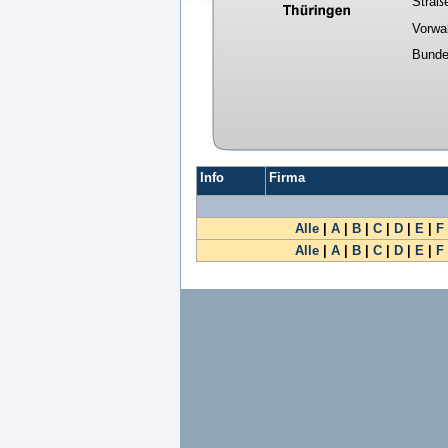
Straß
Vorwa
Bunde
Info
Firma
Alle
|
A
|
B
|
C
|
D
|
E
|
F
Alle
|
A
|
B
|
C
|
D
|
E
|
F