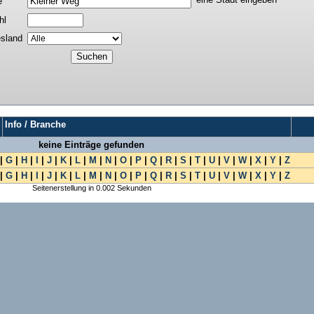
e
hl
sland
Info / Branche
keine Einträge gefunden
|
G
|
H
|
I
|
J
|
K
|
L
|
M
|
N
|
O
|
P
|
Q
|
R
|
S
|
T
|
U
|
V
|
W
|
X
|
Y
|
Z
|
G
|
H
|
I
|
J
|
K
|
L
|
M
|
N
|
O
|
P
|
Q
|
R
|
S
|
T
|
U
|
V
|
W
|
X
|
Y
|
Z
Seitenerstellung in 0.002 Sekunden