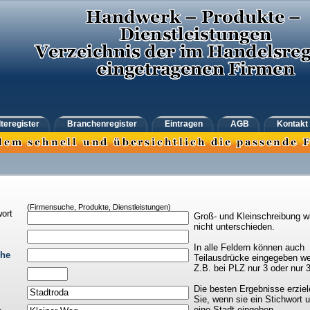
teregister
Branchenregister
Eintragen
AGB
Kontakt
(Firmensuche, Produkte, Dienstleistungen)
ort
Groß- und Kleinschreibung w
nicht unterschieden.
In alle Feldern können auch
che
Teilausdrücke eingegeben we
Z.B. bei PLZ nur 3 oder nur 
Die besten Ergebnisse erziel
Sie, wenn sie ein Stichwort 
eine Stadt eingeben