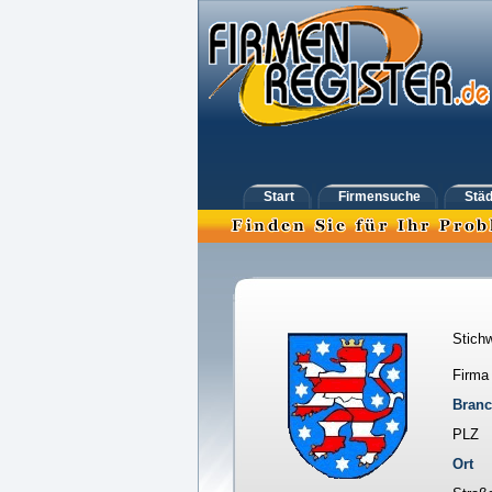
Start
Firmensuche
Städ
Stichw
Firma
Bran
PLZ
Ort