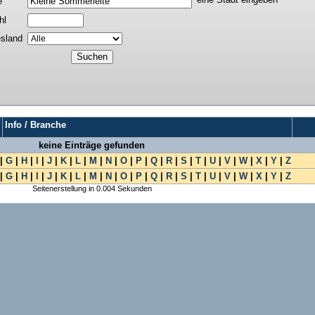
e
hl
sland
Info / Branche
keine Einträge gefunden
|
G
|
H
|
I
|
J
|
K
|
L
|
M
|
N
|
O
|
P
|
Q
|
R
|
S
|
T
|
U
|
V
|
W
|
X
|
Y
|
Z
|
G
|
H
|
I
|
J
|
K
|
L
|
M
|
N
|
O
|
P
|
Q
|
R
|
S
|
T
|
U
|
V
|
W
|
X
|
Y
|
Z
Seitenerstellung in 0.004 Sekunden