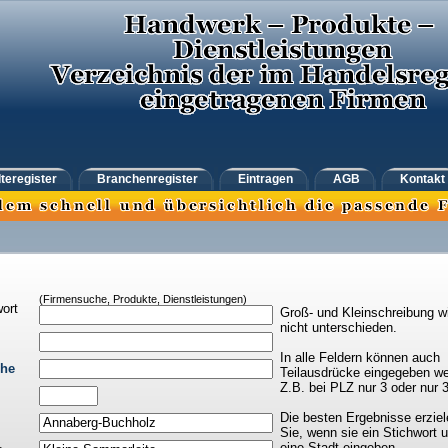
teregister
Branchenregister
Eintragen
AGB
Kontakt
(Firmensuche, Produkte, Dienstleistungen)
ort
Groß- und Kleinschreibung w
nicht unterschieden.
In alle Feldern können auch
che
Teilausdrücke eingegeben we
Z.B. bei PLZ nur 3 oder nur 
Die besten Ergebnisse erziel
Sie, wenn sie ein Stichwort 
eine Stadt eingeben