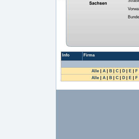
Straß
Vorwa
Bunde
Info
Firma
Alle
|
A
|
B
|
C
|
D
|
E
|
F
Alle
|
A
|
B
|
C
|
D
|
E
|
F