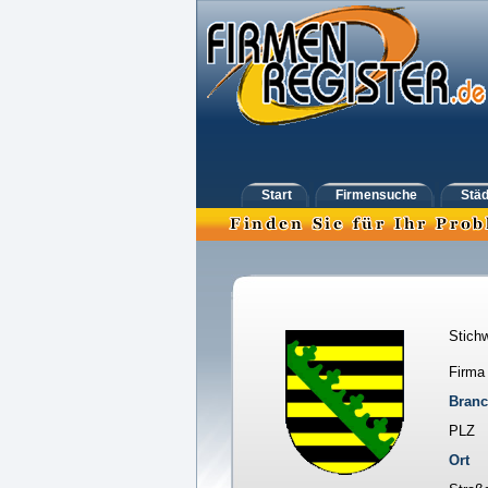
Start
Firmensuche
Städ
Stichw
Firma
Bran
PLZ
Ort