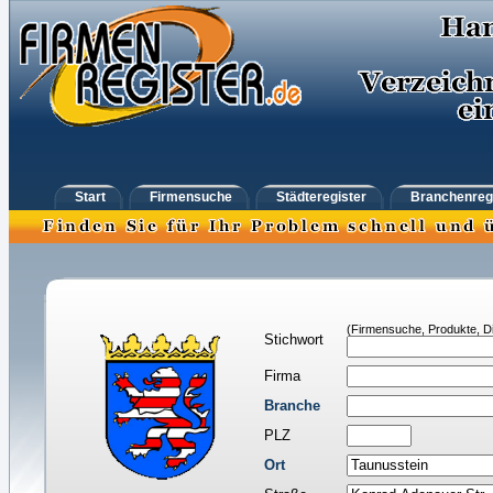
Start
Firmensuche
Städteregister
Branchenreg
(Firmensuche, Produkte, Di
Stichwort
Firma
Branche
PLZ
Ort