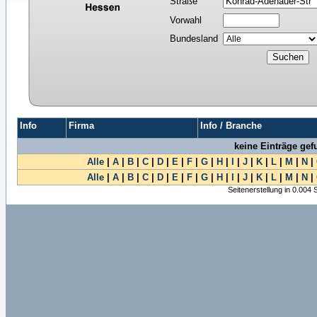
Straße
Vorwahl
Bundesland
Info
Firma
Info / Branche
keine Einträge ge
Alle
|
A
|
B
|
C
|
D
|
E
|
F
|
G
|
H
|
I
|
J
|
K
|
L
|
M
|
N
|
Alle
|
A
|
B
|
C
|
D
|
E
|
F
|
G
|
H
|
I
|
J
|
K
|
L
|
M
|
N
|
Seitenerstellung in 0.004