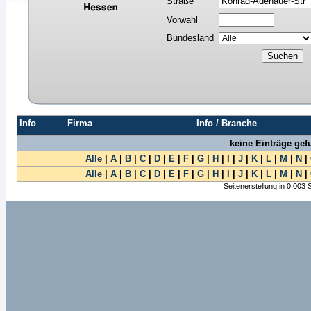
Straße
Vorwahl
Bundesland
Info
Firma
Info / Branche
keine Einträge ge
Alle
|
A
|
B
|
C
|
D
|
E
|
F
|
G
|
H
|
I
|
J
|
K
|
L
|
M
|
N
|
Alle
|
A
|
B
|
C
|
D
|
E
|
F
|
G
|
H
|
I
|
J
|
K
|
L
|
M
|
N
|
Seitenerstellung in 0.003