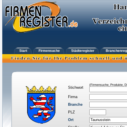
Start
Firmensuche
Städteregister
Branchenreg
(Firmensuche, Produkte, Di
Stichwort
Firma
Branche
PLZ
Ort